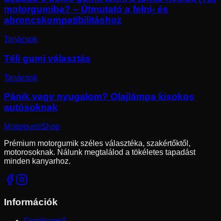
motorgumiba? – Útmutató a felni- és
abroncskompatibilitáshoz
Tanácsok
Téli gumi választás
Tanácsok
Pánik vagy nyugalom? Olajlámpa kisokos
autósoknak
Motorgumi
Shop
Prémium motorgumik széles választéka, szakértőktől,
motorosoknak. Nálunk megtalálod a tökéletes tapadást
minden kanyarhoz.
Információk
Gumikereső