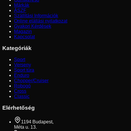
Márkák
ÁSZF
Szállítási Információk
Online elállási nyilatkozat
Gyakori Kérdések
Magazin
Kapcsolat
Kategóriák
Sport
Verseny
Sport túra
Enduro
Chopper/Cruiser
Robogó
Cross
Classic
Elérhetőség
1194 Budapest,
Méta u. 13.