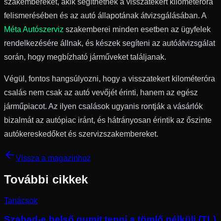
szakembereket, akik segíthetnek a visszatekert kilométeróra
felismerésében és az autó állapotának átvizsgálásában. A
Méta Autószerviz
szakemberei minden esetben az ügyfelek
rendelkezésére állnak, és készek segíteni az autóátvizsgálat
során, hogy megbízható járműveket találjanak.
Végül, fontos hangsúlyozni, hogy a visszatekert kilométeróra
csalás nem csak az autó vevőjét érinti, hanem az egész
járműpiacot. Az ilyen csalások ugyanis rontják a vásárlók
bizalmát az autópiac iránt, és hátrányosan érintik az őszinte
autókereskedőket és szervizszakembereket.
Vissza a magazinhoz
További cikkek
Tanácsok
Szabad-e belső gumit tenni a tömlő nélküli (TL)