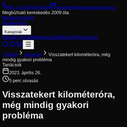
06 1 280 6567
Hívás
rendeles@motorgumishop.hu
Megbízható kereskedés
2009 óta
Motorgumi
Shop
Gumikereső
Kategóriák
Márkák
Tömlők
Magazin
Szállítás
GYIK
Kapcsolat
Főoldal
Magazin
Visszatekert kilométeróra, még
mindig gyakori probléma
Tanácsok
2023. április 26.
5
perc olvasás
Visszatekert kilométeróra,
még mindig gyakori
probléma