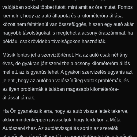
valójában sokkal többet futott, mint amit az óra mutat. Fontos
kiemelni, hogy az autó állapota és a kilométeróra állása
között nem feltétlenül van összefüggés, hiszen egy autó akár
nagyobb távolságokat is megtehet alacsony óraszámmal, ha
például csak rövidebb távolságokon használták.
Másik fontos jel a szerviztörténet. Ha az autó csak néhány
éves, de gyakran járt szervizbe alacsony kilométeróra állás
mellett, az is gyanús lehet. A gyakori szervizelés ugyanis azt
jelenti, hogy az autóban valószínűleg voltak problémák, és
az ilyen problémák általában magasabb kilométeróra-
állással járnak.
Ha Ön gyanakszik arra, hogy az autó vissza lettek tekerve,
akkor mindenképpen javasoljuk, hogy forduljon a Méta
Autószervizhez. Az autóátvizsgálás során az szerelők
ellenőrzik a jármű állapotát, a szerviztörténetet, és ellenőrzik