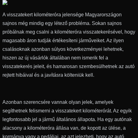
A visszatekert kilométeróra jelensége Magyarországon
sajnos még mindig egy létező probléma. Sokan sajnos
próbálnak meg csalni a kilométeróra visszatekerésével, hogy
magasabb áron tudják értékesíteni járműveiket. Az ilyen
csalásoknak azonban súlyos következményei lehetnek,
hiszen az új vásárlók általában nem ismerik fel a
visszatekerés jeleit, és hamarosan szembesülhetnek az autó
rejtett hibáival és a javításra költeniük kell.
Azonban szerencsére vannak olyan jelek, amelyek
segíthetnek felismerni a visszatekert kilométerórát. Az egyik
legfontosabb jel a jármű általános állapota. Ha egy autónak
alacsony a kilométeróra állása van, de kopott az ülése, a
kormánya vagy a pedáljai, az azt jelezheti, hogy az autó