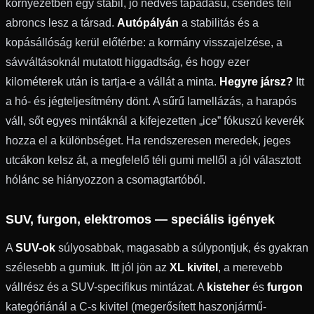
környezetben egy stabil, jó nedves tapadású, csendes téli
abroncs lesz a társad.
Autópályán
a stabilitás és a
kopásállóság kerül előtérbe: a kormány visszajelzése, a
sávváltásoknál mutatott higgadtság, és hogy ezer
kilométerek után is tartja-e a vállát a minta.
Hegyre jársz?
Itt
a hó- és jégteljesítmény dönt. A sűrű lamellázás, a harapós
váll, sőt egyes mintáknál a kifejezetten „ice” fókuszú keverék
hozza el a különbséget. Ha rendszeresen meredek, jeges
utcákon kelsz át, a megfelelő téli gumi mellől a jól választott
hólánc se hiányozzon a csomagtartóból.
SUV, furgon, elektromos — speciális igények
A
SUV-ok
súlyosabbak, magasabb a súlypontjuk, és gyakran
szélesebb a gumiuk. Itt jól jön az
XL kivitel
, a merevebb
vállrész és a SUV-specifikus mintázat. A
kisteher
és
furgon
kategóriánál a C-s kivitel (megerősített haszonjármű-