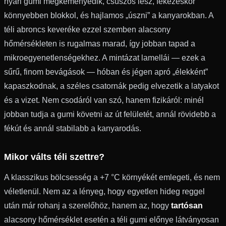
nyári gumi megkeményedik, csúszós lesz, fékezéskor
könnyebben blokkol, és hajlamos „úszni” a kanyarokban. A
téli abroncs keveréke ezzel szemben alacsony
hőmérsékleten is rugalmas marad, így jobban tapad a
mikroegyenetlenségekhez. A mintázat lamellái — ezek a
sűrű, finom bevágások — hóban és jégen apró „élekként”
kapaszkodnak, a széles csatornák pedig elvezetik a latyakot
és a vizet. Nem csodáról van szó, hanem fizikáról: minél
jobban tudja a gumi követni az út felületét, annál rövidebb a
fékút és annál stabilabb a kanyarodás.
Mikor válts téli szettre?
A klasszikus bölcsesség a +7 °C környékét emlegeti, és nem
véletlenül. Nem az a lényeg, hogy egyetlen hideg reggel
után már rohanj a szerelőhöz, hanem az, hogy
tartósan
alacsony hőmérséklet esetén a téli gumi előnye látványosan