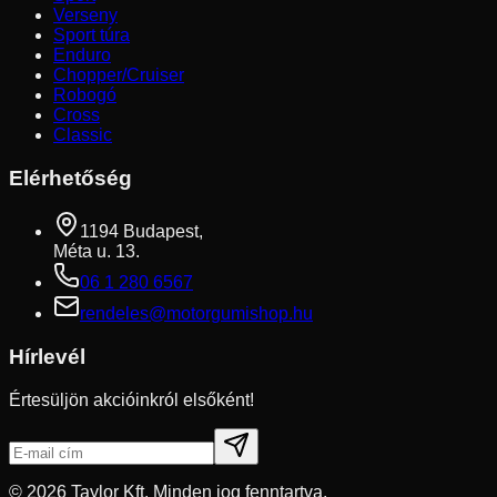
Verseny
Sport túra
Enduro
Chopper/Cruiser
Robogó
Cross
Classic
Elérhetőség
1194 Budapest,
Méta u. 13.
06 1 280 6567
rendeles@motorgumishop.hu
Hírlevél
Értesüljön akcióinkról elsőként!
©
2026
Taylor Kft. Minden jog fenntartva.