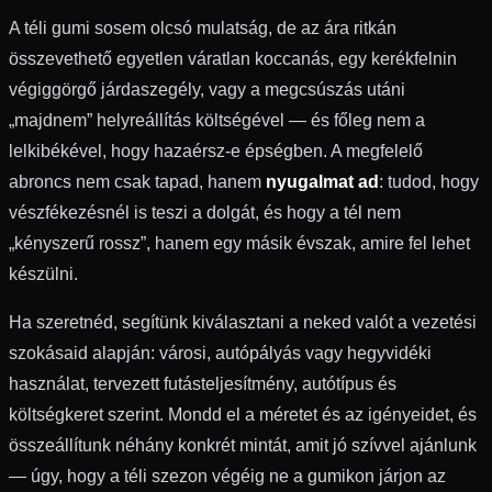
A téli gumi sosem olcsó mulatság, de az ára ritkán
összevethető egyetlen váratlan koccanás, egy kerékfelnin
végiggörgő járdaszegély, vagy a megcsúszás utáni
„majdnem” helyreállítás költségével — és főleg nem a
lelkibékével, hogy hazaérsz-e épségben. A megfelelő
abroncs nem csak tapad, hanem
nyugalmat ad
: tudod, hogy
vészfékezésnél is teszi a dolgát, és hogy a tél nem
„kényszerű rossz”, hanem egy másik évszak, amire fel lehet
készülni.
Ha szeretnéd, segítünk kiválasztani a neked valót a vezetési
szokásaid alapján: városi, autópályás vagy hegyvidéki
használat, tervezett futásteljesítmény, autótípus és
költségkeret szerint. Mondd el a méretet és az igényeidet, és
összeállítunk néhány konkrét mintát, amit jó szívvel ajánlunk
— úgy, hogy a téli szezon végéig ne a gumikon járjon az