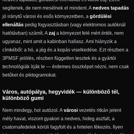
segítenek, de nem mesélnek el mindent. A
nedves tapadás
jó iránytű városi és esős környezetben, a
gördülési
ellenállás
pedig fogyasztásban (vagy elektromos autóknál
hatótávban) számít. A
zaj
a környezet felé mért érték, nem
ugyanaz, mint amit a kabinban hallasz. Ami hiányzik a
címkéből: a hó, a jég és a kopás viselkedése. Ezt részben a
3PMSF jelölés, részben független tesztek és a gyártói
technológiák írják le — érdemes összképet nézni, nem csak
betűket és piktogramokat.
Város, autópálya, hegyvidék — különböző tél,
különböző gumi
Nem mindegy, hol autózol. A
városi
vezetés ritkán jelent
mély havat, viszont gyakori a nedves, hideg aszfalt, a
csatornafedelek körüli fagyfolt és a hirtelen fékezés. Ilyen