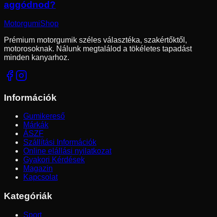
aggódnod?
Motorgumi
Shop
Prémium motorgumik széles választéka, szakértőktől,
motorosoknak. Nálunk megtalálod a tökéletes tapadást
minden kanyarhoz.
Információk
Gumikereső
Márkák
ÁSZF
Szállítási Információk
Online elállási nyilatkozat
Gyakori Kérdések
Magazin
Kapcsolat
Kategóriák
Sport