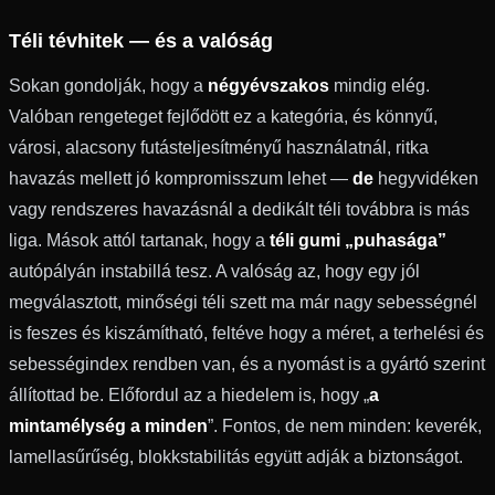
Téli tévhitek — és a valóság
Sokan gondolják, hogy a
négyévszakos
mindig elég.
Valóban rengeteget fejlődött ez a kategória, és könnyű,
városi, alacsony futásteljesítményű használatnál, ritka
havazás mellett jó kompromisszum lehet —
de
hegyvidéken
vagy rendszeres havazásnál a dedikált téli továbbra is más
liga. Mások attól tartanak, hogy a
téli gumi „puhasága”
autópályán instabillá tesz. A valóság az, hogy egy jól
megválasztott, minőségi téli szett ma már nagy sebességnél
is feszes és kiszámítható, feltéve hogy a méret, a terhelési és
sebességindex rendben van, és a nyomást is a gyártó szerint
állítottad be. Előfordul az a hiedelem is, hogy „
a
mintamélység a minden
”. Fontos, de nem minden: keverék,
lamellasűrűség, blokkstabilitás együtt adják a biztonságot.