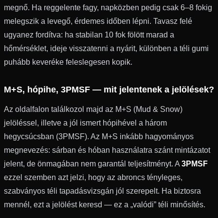
megnő. Ha reggelente fagy, napközben pedig csak 6–8 fokig
melegszik a levegő, érdemes időben lépni. Tavasz felé
ugyanez fordítva: ha stabilan 10 fok fölött marad a
hőmérséklet, ideje visszatenni a nyárit, különben a téli gumi
puhább keveréke feleslegesen kopik.
M+S, hópihe, 3PMSF — mit jelentenek a jelölések?
Az oldalfalon találkozol majd az M+S (Mud & Snow)
jelöléssel, illetve a jól ismert hópihével a három
hegycsúcsban (3PMSF). Az M+S inkább hagyományos
megnevezés: sárban és hóban használatra szánt mintázatot
jelent, de önmagában nem garantál teljesítményt. A
3PMSF
ezzel szemben azt jelzi, hogy az abroncs tényleges,
szabványos téli tapadásvizsgán jól szerepelt. Ha biztosra
mennél, ezt a jelölést keresd — ez a „valódi” téli minősítés.