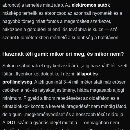
abroncs) a terhelés miatt alap. Az
elektromos autók
másképp terhelik az abroncsot: az azonnali nyomaték és a
nagyobb tömeg miatt fontos a megerősített szerkezet,
miközben a gördülési ellenállás továbbra is kulcs — szó
szerint kilométerekben mérhető a különbség a hatótávon.
Használt téli gumi: mikor éri meg, és mikor nem?
Sokan csábulnak el egy kedvező árú, „alig használt” téli szett
láttán. Ilyenkor két dolgot kell nézni:
állapot és
profilmélység
. A téli guminál 3–4 milliméter alatt már erősen
csökken a hó- és latyakteljesítmény, hiába magasabb a jogi
minimum. Figyeld a finom repedéseket az oldalfalon és a
mintablokkok között; a keverék öregedését nem mindig látod,
de a gumi „megkeményedése” és a hosszabb fékút elárulja.
A
DOT
szám a gyártás idejét mutatja — önmagában nem