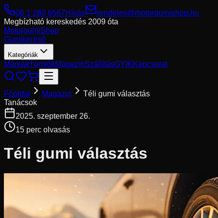
06 1 280 6567
Hívás
rendeles@motorgumishop.hu
Megbízható kereskedés
2009 óta
Motorgumi
Shop
Gumikereső
Kategóriák
Márkák
Tömlők
Magazin
Szállítás
GYIK
Kapcsolat
Főoldal
Magazin
Téli gumi választás
Tanácsok
2025. szeptember 26.
15
perc olvasás
Téli gumi választás