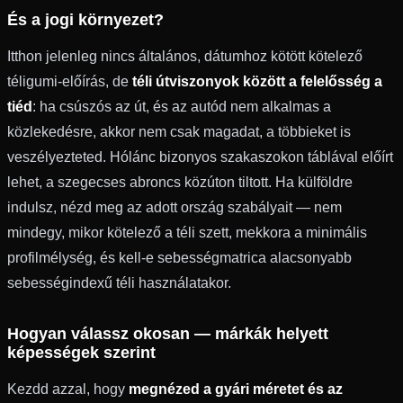
És a jogi környezet?
Itthon jelenleg nincs általános, dátumhoz kötött kötelező
téligumi-előírás, de
téli útviszonyok között a felelősség a
tiéd
: ha csúszós az út, és az autód nem alkalmas a
közlekedésre, akkor nem csak magadat, a többieket is
veszélyezteted. Hólánc bizonyos szakaszokon táblával előírt
lehet, a szegecses abroncs közúton tiltott. Ha külföldre
indulsz, nézd meg az adott ország szabályait — nem
mindegy, mikor kötelező a téli szett, mekkora a minimális
profilmélység, és kell-e sebességmatrica alacsonyabb
sebességindexű téli használatakor.
Hogyan válassz okosan — márkák helyett
képességek szerint
Kezdd azzal, hogy
megnézed a gyári méretet és az