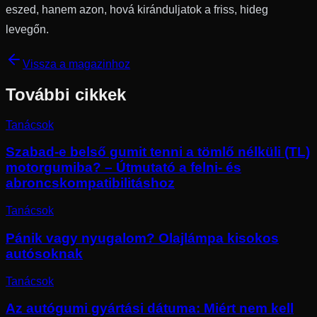
eszed, hanem azon, hová kiránduljatok a friss, hideg
levegőn.
Vissza a magazinhoz
További cikkek
Tanácsok
Szabad-e belső gumit tenni a tömlő nélküli (TL)
motorgumiba? – Útmutató a felni- és
abroncskompatibilitáshoz
Tanácsok
Pánik vagy nyugalom? Olajlámpa kisokos
autósoknak
Tanácsok
Az autógumi gyártási dátuma: Miért nem kell