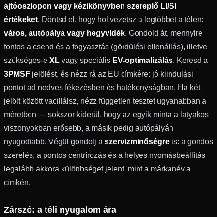
ajtóoszlopon vagy kézikönyvben szereplő LI/SI
értékeket
. Döntsd el, hogy hol vezetsz a legtöbbet a télen:
város, autópálya vagy hegyvidék
. Gondold át, mennyire
fontos a csend és a fogyasztás (gördülési ellenállás), illetve
szükséges-e
XL
vagy speciális
EV-optimalizálás
. Keresd a
3PMSF
jelölést, és nézz rá az EU címkére: jó kiindulási
pontot ad nedves fékezésben és hatékonyságban. Ha két
jelölt között vacillálsz, nézz független tesztet ugyanabban a
méretben — sokszor kiderül, hogy az egyik minta a latyakos
viszonyokban erősebb, a másik pedig autópályán
nyugodtabb. Végül gondolj a
szervizminőségre
is: a gondos
szerelés, a pontos centrírozás és a helyes nyomásbeállítás
legalább akkora különbséget jelent, mint a márkanév a
címkén.
Zárszó: a téli nyugalom ára