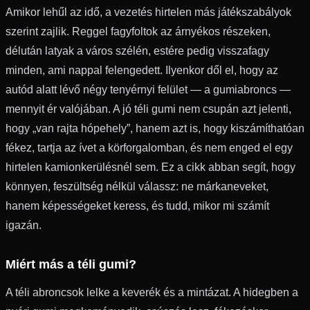
Amikor lehűl az idő, a vezetés hirtelen más játékszabályok
szerint zajlik. Reggel fagyfoltok az árnyékos részeken,
délután latyak a város szélén, estére pedig visszafagy
minden, ami nappal felengedett. Ilyenkor dől el, hogy az
autód alatt lévő négy tenyérnyi felület — a gumiabroncs —
mennyit ér valójában. A jó téli gumi nem csupán azt jelenti,
hogy „van rajta hópehely”, hanem azt is, hogy kiszámíthatóan
fékez, tartja az ívet a körforgalomban, és nem enged el egy
hirtelen kamionkerülésnél sem. Ez a cikk abban segít, hogy
könnyen, feszültség nélkül válassz: ne márkaneveket,
hanem képességeket keress, és tudd, mikor mi számít
igazán.
Miért más a téli gumi?
A téli abroncsok lelke a keverék és a mintázat. A hidegben a