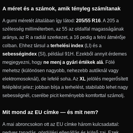
A méret és a számok, amik tényleg számítanak
A gumi méretét általában így látod:
205/55 R16
. A 205 a
szélesség milliméterben, az 55 az oldalfal magasságának
aránya, az R a radiál szerkezet, a 16 pedig a felni átmérője
colban. Ehhez társul a
terhelési index
(LI) és a
sebességindex
(SI), például 91H. Ezekből annyit érdemes
megjegyezni, hogy
ne menj a gyári értékek alá
. Fölé
mehetsz (különösen nagyobb, nehezebb autóknál vagy
elektromosoknál), de lefelé soha. Az
XL
jelölés megerősített
felépítést jelez: jobban bírja a terhelést, stabilabb lehet nagy
sebességnél, cserébe picit keményebb komforttal számolj.
Mit mond az EU címke — és mit nem?
A mai abroncsokon ott az EU címke három kulcsadattal:
nedves tapadás, gördülési ellenállás és külső zaj. Ezek