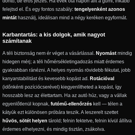
döntő, de erős jelzés. Ha évek óta napon állt a gumi, inkább
felejtsd el. És egy fontos szabály:
tengelyenként azonos
mintát
használj, ideálisan mind a négy keréken egyformát.
Karbantartás: a kis dolgok, amik nagyot
számítanak
A téli biztonság nem ér véget a vásárlással.
Nyomást
mindig
hidegen mérj; a téli hőmérsékletingadozás miatt érdemes
gyakrabban ránézni. A helyes nyomás rövidebb fékutat, jobb
kanyarstabilitást és kevesebb kopást ad.
Rotációval
(időnkénti pozíciócserével) kiegyenlítheted a kopást, így
hosszabb lesz az élettartam. Ha az autó húz, vagy a vállak
egyenlőtlenül kopnak,
futómű-ellenőrzés
kell — télen a
kátyúk ezt különösen próbára teszik. A leszerelt szettet
hűvös, sötét helyen
tárold; felnin fektetve, felnin kívül állítva
érdemes elhelyezni, és mindig tisztán, zsákolva.