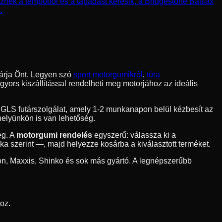
znek a tempóból és a tapadást keresik, a Bridgestone Battlax
.
árja Önt. Legyen szó
sport motorgumikról
,
túra
yors kiszállítással rendelheti meg motorjához az ideális
a GLS futárszolgálat, amely 1-2 munkanapon belül kézbesít az
helyünkön is van lehetőség.
eg. A
motorgumi rendelés
egyszerű: válassza ki a
 szerint —, majd helyezze kosárba a kiválasztott terméket.
n, Maxxis, Shinko és sok más gyártó. A legnépszerűbb
oz.