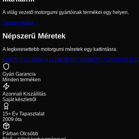
A világ vezető motorgumi gyártóinak termékei egy helyen.
Összes márka →
Népszerű Méretek
A legkeresettebb motorgumi méretek egy kattintásra.
120/70 R17
180/55 R17
190/50 R17
160/60 R17
120/70 R19
170
Gyári Garancia
Minden terméken
Azonnali Kiszállítás
Saját készletről
15+ Év Tapasztalat
2009 óta
Párban Olcsóbb