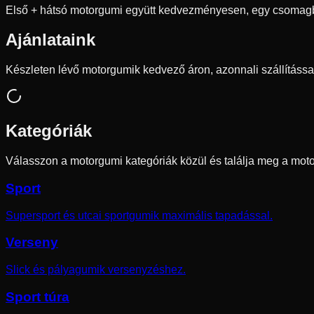
Első + hátsó motorgumi együtt kedvezményesen, egy csomag
Ajánlataink
Készleten lévő motorgumik kedvező áron, azonnali szállítássa
Kategóriák
Válasszon a motorgumi kategóriák közül és találja meg a moto
Sport
Supersport és utcai sportgumik maximális tapadással.
Verseny
Slick és pályagumik versenyzéshez.
Sport túra