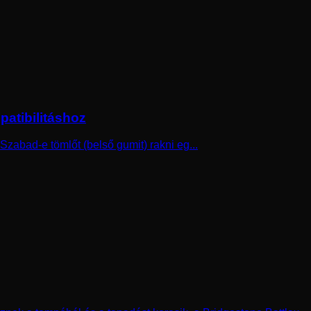
patibilitáshoz
zabad-e tömlőt (belső gumit) rakni eg...