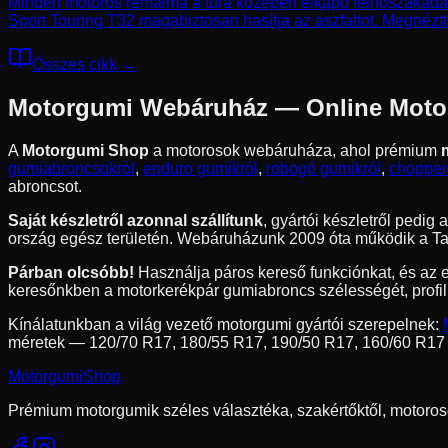
Minden motoros rémálma a túra közepén elkapó felhőszakadás. I
Sport Touring T32 magabiztosan hasítja az aszfaltot. Megnézt
Összes cikk →
Motorgumi Webáruház — Online Moto
A
Motorgumi Shop
a motorosok webáruháza, ahol prémium
gumiabroncsokról
,
enduro gumikról
,
robogó gumikról
,
chopper
abroncsot.
Saját készletről azonnal szállítunk
, gyártói készletről pedi
ország egész területén. Webáruházunk 2009 óta működik a Tay
Párban olcsóbb!
Használja páros kereső funkciónkat, és az 
keresőnkben a motorkerékpár gumiabroncs szélességét, profil
Kínálatunkban a világ vezető motorgumi gyártói szerepelnek:
méretek — 120/70 R17, 180/55 R17, 190/50 R17, 160/60 R17
Motorgumi
Shop
Prémium motorgumik széles választéka, szakértőktől, motoros