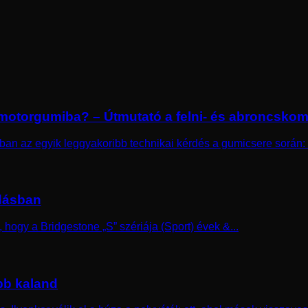
) motorgumiba? – Útmutató a felni- és abroncskom
an az egyik leggyakoribb technikai kérdés a gumicsere során: S
adásban
hogy a Bridgestone „S” szériája (Sport) évek &...
bb kaland