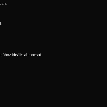
ban.
l.
rjához ideális abroncsot.