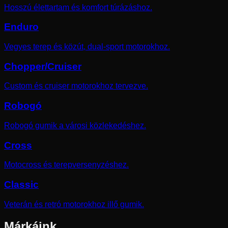
Hosszú élettartam és komfort túrázáshoz.
Enduro
Vegyes terep és közút, dual-sport motorokhoz.
Chopper/Cruiser
Custom és cruiser motorokhoz tervezve.
Robogó
Robogó gumik a városi közlekedéshez.
Cross
Motocross és terepversenyzéshez.
Classic
Veterán és retró motorokhoz illő gumik.
Márkáink