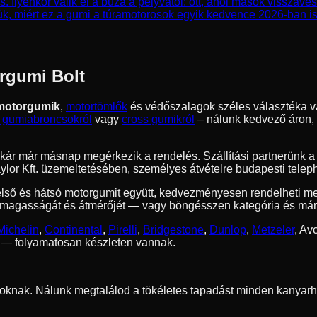
lyenkor válik el a búza a pelyvától: ott, ahol mások visszaves
ük, miért ez a gumi a túramotorosok egyik kedvence 2026-ban is
rgumi Bolt
motorgumik
,
motortömlők
és védőszalagok széles választéka v
 gumiabroncsokról
vagy
cross gumikról
– nálunk kedvező áron, g
g akár már másnap megérkezik a rendelés. Szállítási partnerünk 
lor Kft. üzemeltetésében, személyes átvételre budapesti telep
első és hátsó motorgumit együtt, kedvezményesen rendelheti m
magasságát és átmérőjét — vagy böngésszen kategória és márka
Michelin
,
Continental
,
Pirelli
,
Bridgestone
,
Dunlop
,
Metzeler
,
Avo
 — folyamatosan készleten vannak.
oknak. Nálunk megtalálod a tökéletes tapadást minden kanyarh