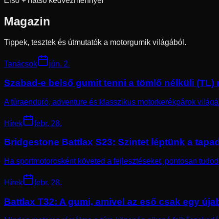
Első + hátsó kedvezménnyel
Magazin
Tippek, tesztek és útmutatók a motorgumik világából.
Tanácsok
jún. 2.
Szabad-e belső gumit tenni a tömlő nélküli (TL
A túraenduró, adventure és klasszikus motorkerékpárok világáb
Hírek
febr. 28.
Bridgestone Battlax S23: Szintet léptünk a tap
Ha sportmotorosként követed a fejlesztéseket, pontosan tudod, 
Hírek
febr. 28.
Battlax T32: A gumi, amivel az eső csak egy úja