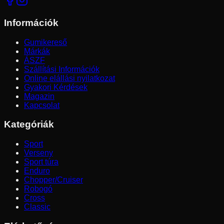
Információk
Gumikereső
Márkák
ÁSZF
Szállítási Információk
Online elállási nyilatkozat
Gyakori Kérdések
Magazin
Kapcsolat
Kategóriák
Sport
Verseny
Sport túra
Enduro
Chopper/Cruiser
Robogó
Cross
Classic