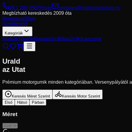
06 1 280 6567
Hívás
rendeles@motorgumishop.hu
Megbízható kereskedés
2009 óta
Motorgumi
Shop
Gumikereső
Kategóriák
Márkák
Tömlők
Magazin
Szállítás
GYIK
Kapcsolat
Urald
az Utat
Prémium motorgumik minden kategóriában. Versenypályától a 
Keresés Méret Szerint
Keresés Motor Szerint
Első
Hátsó
Párban
Méret