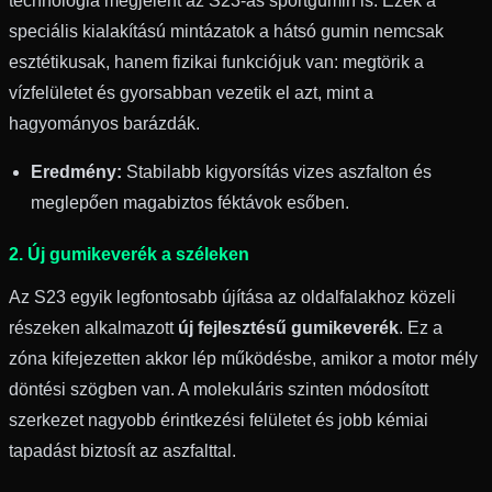
technológia megjelent az S23-as sportgumin is. Ezek a
speciális kialakítású mintázatok a hátsó gumin nemcsak
esztétikusak, hanem fizikai funkciójuk van: megtörik a
vízfelületet és gyorsabban vezetik el azt, mint a
hagyományos barázdák.
Eredmény:
Stabilabb kigyorsítás vizes aszfalton és
meglepően magabiztos féktávok esőben.
2. Új gumikeverék a széleken
Az S23 egyik legfontosabb újítása az oldalfalakhoz közeli
részeken alkalmazott
új fejlesztésű gumikeverék
. Ez a
zóna kifejezetten akkor lép működésbe, amikor a motor mély
döntési szögben van. A molekuláris szinten módosított
szerkezet nagyobb érintkezési felületet és jobb kémiai
tapadást biztosít az aszfalttal.