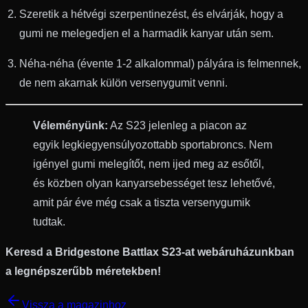
Szeretik a hétvégi szerpentinezést, és elvárják, hogy a
gumi ne melegedjen el a harmadik kanyar után sem.
Néha-néha (évente 1-2 alkalommal) pályára is felmennek,
de nem akarnak külön versenygumit venni.
Véleményünk:
Az S23 jelenleg a piacon az
egyik legkiegyensúlyozottabb sportabroncs. Nem
igényel gumi melegítőt, nem ijed meg az esőtől,
és közben olyan kanyarsebességet tesz lehetővé,
amit pár éve még csak a tiszta versenygumik
tudtak.
Keresd a Bridgestone Battlax S23-at webáruházunkban
a legnépszerűbb méretekben!
Vissza a magazinhoz