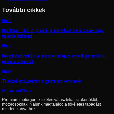
További cikkek
Hírek
Battlax T32: A gumi, amivel az eső csak egy
újabb kaland
Hírek
Megkérdeztük a mesterséges intelligenciát a
gumicseréről.
Hírek
Tudod-e: Laufenn gumiabroncsok
Motorgumi
Shop
Prémium motorgumik széles választéka, szakértőktől,
motorosoknak. Nálunk megtalálod a tökéletes tapadást
minden kanyarhoz.