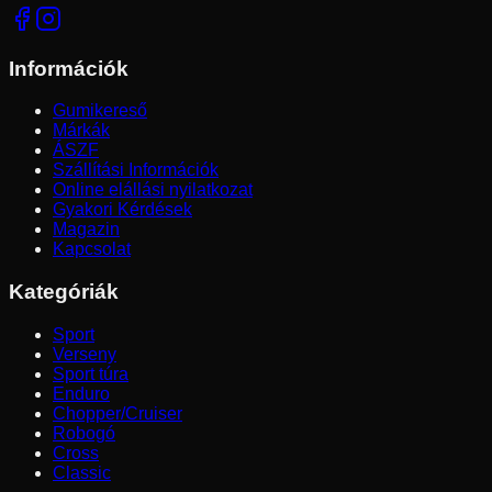
Információk
Gumikereső
Márkák
ÁSZF
Szállítási Információk
Online elállási nyilatkozat
Gyakori Kérdések
Magazin
Kapcsolat
Kategóriák
Sport
Verseny
Sport túra
Enduro
Chopper/Cruiser
Robogó
Cross
Classic