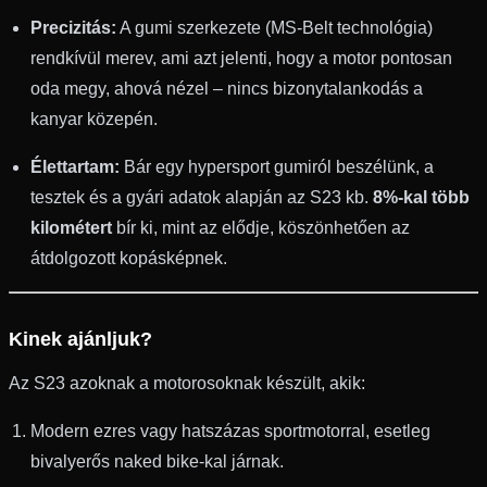
Precizitás:
A gumi szerkezete (MS-Belt technológia)
rendkívül merev, ami azt jelenti, hogy a motor pontosan
oda megy, ahová nézel – nincs bizonytalankodás a
kanyar közepén.
Élettartam:
Bár egy hypersport gumiról beszélünk, a
tesztek és a gyári adatok alapján az S23 kb.
8%-kal több
kilométert
bír ki, mint az elődje, köszönhetően az
átdolgozott kopásképnek.
Kinek ajánljuk?
Az S23 azoknak a motorosoknak készült, akik:
Modern ezres vagy hatszázas sportmotorral, esetleg
bivalyerős naked bike-kal járnak.