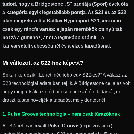
tudod, hogy a Bridgestone „S” szériája (Sport) évek óta
a kategória egyik legstabilabb pontja. Az S21 és az S22
után megérkezett a Battlax Hypersport S23, ami nem
csak egy ráncfelvarrás: a japán mérnökök ott nyúltak
hozzá a gumihoz, ahol a leginkább számít – a
kanyarvételi sebességnél és a vizes tapadásnál.
Mi változott az S22-höz képest?
Sokan kérdezik: „Lehet még jobb egy S22-es?” A válasz az
S23 technológiai adataiban rejlik. A Bridgestone célja az volt,
hogy megtartsák az előd híresen hosszú élettartamát, de
drasztikusan növeljék a tapadást mély döntésnél.
1. Pulse Groove technológia – nem csak túrázóknak
A T32-nél már bevált
Pulse Groove
(impulzus árok)