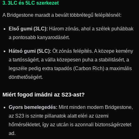
3. 3LC és 5LC szerkezet
A Bridgestone maradt a bevált többrétegű felépítésnél:
Első gumi (3LC):
Három zónás, ahol a szélek puhábbak
a pontosabb kanyarodásért.
Hátsó gumi (5LC):
Öt zónás felépítés. A közepe kemény
a tartósságért, a válla közepesen puha a stabilitásért, a
legszéle pedig extra tapadós (Carbon Rich) a maximális
dönthetőségért.
Miért fogod imádni az S23-ast?
Gyors bemelegedés:
Mint minden modern Bridgestone,
az S23 is szinte pillanatok alatt eléri az üzemi
hőmérsékletet, így az utcán is azonnali biztonságérzetet
ad.