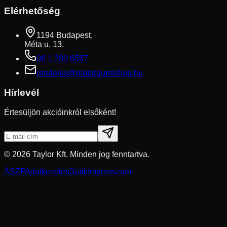
Elérhetőség
1194 Budapest,
Méta u. 13.
06 1 280 6567
rendeles@motorgumishop.hu
Hírlevél
Értesüljön akcióinkról elsőként!
©
2026
Taylor Kft. Minden jog fenntartva.
ÁSZF
Adatkezelés
Sütik
Impresszum