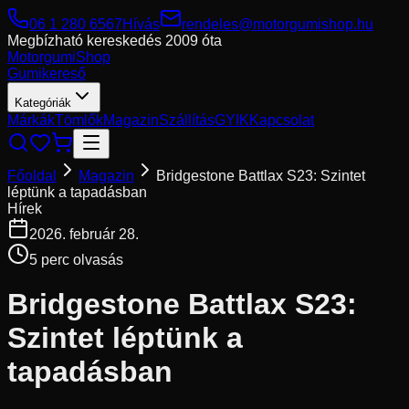
06 1 280 6567
Hívás
rendeles@motorgumishop.hu
Megbízható kereskedés
2009 óta
Motorgumi
Shop
Gumikereső
Kategóriák
Márkák
Tömlők
Magazin
Szállítás
GYIK
Kapcsolat
Főoldal
Magazin
Bridgestone Battlax S23: Szintet
léptünk a tapadásban
Hírek
2026. február 28.
5
perc olvasás
Bridgestone Battlax S23:
Szintet léptünk a
tapadásban