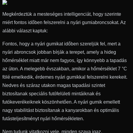
Megkérdeztük a mesteséges intelligenciát, hogy szerinte
miért fontos időben felszerelni a nyári gumiabroncsokat. Az
alábbi választ kaptuk:
Fontos, hogy a nyári gumikat időben szereljük fel, mert a
nyári abroncsok jobban bírják a terepet, amely a hideg
hőmérséklet miatt már nem fagyos, így könnyebb a tapadás
az úton. A melegebb évszakban, amikor a hőmérséklet 7 °C
fölé emelkedik, érdemes nyári gumikkal felszerelni kerekeit.
Nedves és száraz utakon magas tapadási szintet
biztosítanak speciális futófelületi mintáiknak és
futókeverékeiknek köszönhetően. A nyári gumik emellett
nagy stabilitást biztosítanak a kanyarokban és optimális
futásteljesítményt nyári hőmérsékleten.
Nem tudunk vitatkozni vele, minden szava igaz.