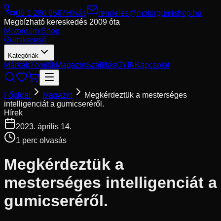
06 1 280 6567
Hívás
rendeles@motorgumishop.hu
Megbízható kereskedés
2009 óta
Motorgumi
Shop
Gumikereső
Kategóriák
Márkák
Tömlők
Magazin
Szállítás
GYIK
Kapcsolat
Főoldal
Magazin
Megkérdeztük a mesterséges
intelligenciát a gumicseréről.
Hírek
2023. április 14.
1
perc olvasás
Megkérdeztük a
mesterséges intelligenciát a
gumicseréről.