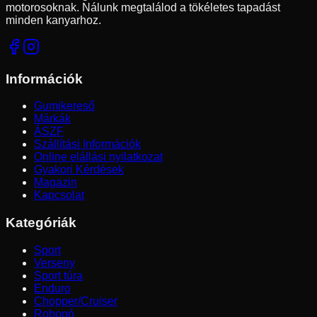
motorosoknak. Nálunk megtalálod a tökéletes tapadást
minden kanyarhoz.
Információk
Gumikereső
Márkák
ÁSZF
Szállítási Információk
Online elállási nyilatkozat
Gyakori Kérdések
Magazin
Kapcsolat
Kategóriák
Sport
Verseny
Sport túra
Enduro
Chopper/Cruiser
Robogó