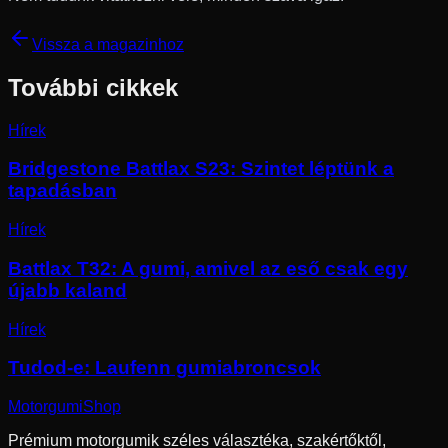
Vissza a magazinhoz
További cikkek
Hírek
Bridgestone Battlax S23: Szintet léptünk a
tapadásban
Hírek
Battlax T32: A gumi, amivel az eső csak egy
újabb kaland
Hírek
Tudod-e: Laufenn gumiabroncsok
Motorgumi
Shop
Prémium motorgumik széles választéka, szakértőktől,