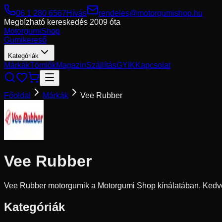
06 1 280 6567
Hívás
rendeles@motorgumishop.hu
Megbízható kereskedés
2009 óta
Motorgumi
Shop
Gumikereső
Kategóriák
Márkák
Tömlők
Magazin
Szállítás
GYIK
Kapcsolat
Főoldal
Márkák
Vee Rubber
Vee Rubber
Vee Rubber motorgumik a Motorgumi Shop kínálatában. Kedvez
Kategóriák