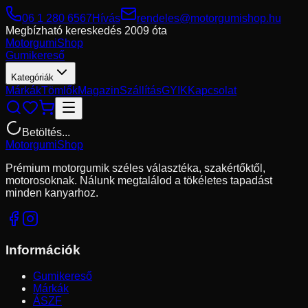
06 1 280 6567
Hívás
rendeles@motorgumishop.hu
Megbízható kereskedés
2009 óta
Motorgumi
Shop
Gumikereső
Kategóriák
Márkák
Tömlők
Magazin
Szállítás
GYIK
Kapcsolat
Betöltés...
Motorgumi
Shop
Prémium motorgumik széles választéka, szakértőktől,
motorosoknak. Nálunk megtalálod a tökéletes tapadást
minden kanyarhoz.
Információk
Gumikereső
Márkák
ÁSZF