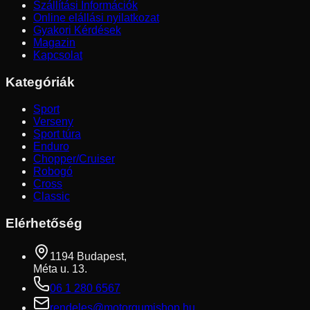
Szállítási Információk
Online elállási nyilatkozat
Gyakori Kérdések
Magazin
Kapcsolat
Kategóriák
Sport
Verseny
Sport túra
Enduro
Chopper/Cruiser
Robogó
Cross
Classic
Elérhetőség
1194 Budapest,
Méta u. 13.
06 1 280 6567
rendeles@motorgumishop.hu