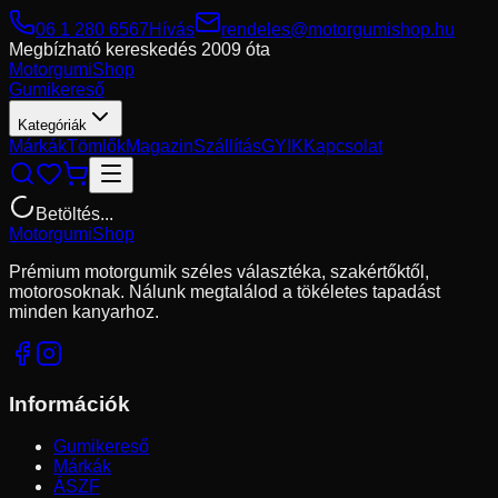
06 1 280 6567
Hívás
rendeles@motorgumishop.hu
Megbízható kereskedés
2009 óta
Motorgumi
Shop
Gumikereső
Kategóriák
Márkák
Tömlők
Magazin
Szállítás
GYIK
Kapcsolat
Betöltés...
Motorgumi
Shop
Prémium motorgumik széles választéka, szakértőktől,
motorosoknak. Nálunk megtalálod a tökéletes tapadást
minden kanyarhoz.
Információk
Gumikereső
Márkák
ÁSZF