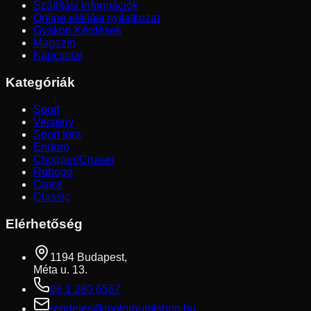
Szállítási Információk
Online elállási nyilatkozat
Gyakori Kérdések
Magazin
Kapcsolat
Kategóriák
Sport
Verseny
Sport túra
Enduro
Chopper/Cruiser
Robogó
Cross
Classic
Elérhetőség
1194 Budapest,
Méta u. 13.
06 1 280 6567
rendeles@motorgumishop.hu