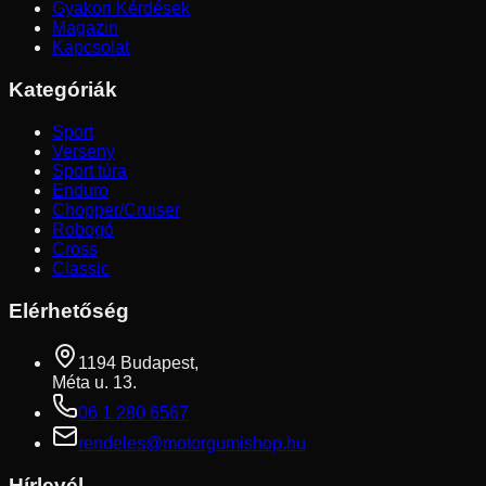
Gyakori Kérdések
Magazin
Kapcsolat
Kategóriák
Sport
Verseny
Sport túra
Enduro
Chopper/Cruiser
Robogó
Cross
Classic
Elérhetőség
1194 Budapest,
Méta u. 13.
06 1 280 6567
rendeles@motorgumishop.hu
Hírlevél