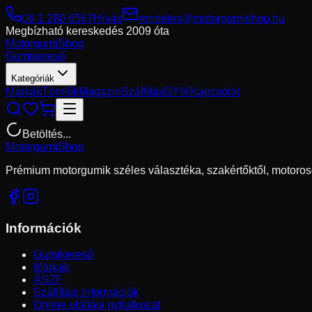
06 1 280 6567
Hívás
rendeles@motorgumishop.hu
Megbízható kereskedés
2009 óta
Motorgumi
Shop
Gumikereső
Kategóriák
Márkák
Tömlők
Magazin
Szállítás
GYIK
Kapcsolat
Betöltés...
Motorgumi
Shop
Prémium motorgumik széles választéka, szakértőktől, motoros
Információk
Gumikereső
Márkák
ÁSZF
Szállítási Információk
Online elállási nyilatkozat