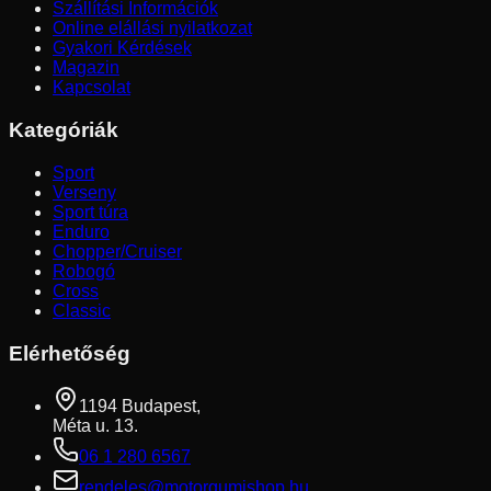
Szállítási Információk
Online elállási nyilatkozat
Gyakori Kérdések
Magazin
Kapcsolat
Kategóriák
Sport
Verseny
Sport túra
Enduro
Chopper/Cruiser
Robogó
Cross
Classic
Elérhetőség
1194 Budapest,
Méta u. 13.
06 1 280 6567
rendeles@motorgumishop.hu