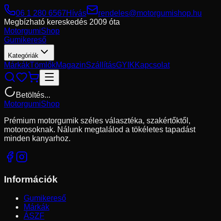
06 1 280 6567
Hívás
rendeles@motorgumishop.hu
Megbízható kereskedés
2009 óta
Motorgumi
Shop
Gumikereső
Kategóriák
Márkák
Tömlők
Magazin
Szállítás
GYIK
Kapcsolat
Betöltés...
Motorgumi
Shop
Prémium motorgumik széles választéka, szakértőktől,
motorosoknak. Nálunk megtalálod a tökéletes tapadást
minden kanyarhoz.
Információk
Gumikereső
Márkák
ÁSZF