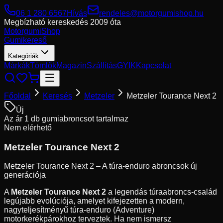
06 1 280 6567
Hívás
rendeles@motorgumishop.hu
Megbízható kereskedés
2009 óta
Motorgumi
Shop
Gumikereső
Kategóriák
Márkák
Tömlők
Magazin
Szállítás
GYIK
Kapcsolat
Főoldal
Keresés
Metzeler
Metzeler Tourance Next 2
Új
Az ár 1 db gumiabroncsot tartalmaz
Nem elérhető
Metzeler
Tourance Next 2
Metzeler Tourance Next 2 – A túra-enduro abroncsok új
generációja
A
Metzeler Tourance Next 2
a legendás túraabroncs-család
legújabb evolúciója, amelyet kifejezetten a modern,
nagyteljesítményű túra-enduro (Adventure)
motorkerékpárokhoz terveztek. Ha nem ismersz