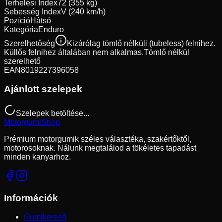
Terhelési Index
72 (355 kg)
Sebesség Index
V (240 km/h)
Pozíció
Hátsó
Kategória
Enduro
Szerelhetőség
Kizárólag tömlő nélküli (tubeless) felnihez.
Küllős felnihez általában nem alkalmas.
Tömlő nélkül
szerelhető
EAN
8019227396058
Ajánlott szelepek
Szelepek betöltése...
Motorgumi
Shop
Prémium motorgumik széles választéka, szakértőktől,
motorosoknak. Nálunk megtalálod a tökéletes tapadást
minden kanyarhoz.
Információk
Gumikereső