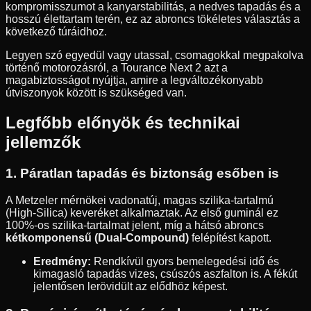
kompromisszumot a kanyarstabilitás, a nedves tapadás és a
hosszú élettartam terén, ez az abroncs tökéletes választás a
következő túráidhoz.
Legyen szó egyedül vagy utassal, csomagokkal megpakolva
történő motorozásról, a Tourance Next 2 azt a
magabiztosságot nyújtja, amire a legváltozékonyabb
útviszonyok között is szükséged van.
Legfőbb előnyök és technikai
jellemzők
1. Páratlan tapadás és biztonság esőben is
A Metzeler mérnökei vadonatúj, magas szilika-tartalmú
(High-Silica) keveréket alkalmaztak. Az első guminál ez
100%-os szilika-tartalmat jelent, míg a hátsó abroncs
kétkomponensű (Dual-Compound)
felépítést kapott.
Eredmény:
Rendkívül gyors bemelegedési idő és
kimagasló tapadás vizes, csúszós aszfalton is. A fékút
jelentősen lerövidült az elődhöz képest.