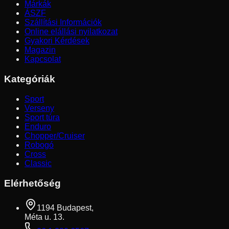
Márkák
ÁSZF
Szállítási Információk
Online elállási nyilatkozat
Gyakori Kérdések
Magazin
Kapcsolat
Kategóriák
Sport
Verseny
Sport túra
Enduro
Chopper/Cruiser
Robogó
Cross
Classic
Elérhetőség
1194 Budapest,
Méta u. 13.