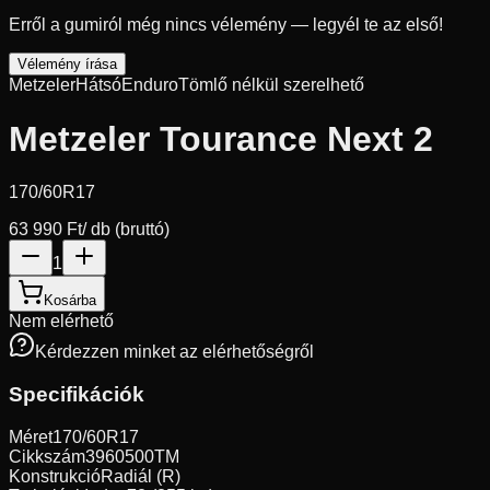
Erről a gumiról még nincs vélemény — legyél te az első!
Vélemény írása
Metzeler
Hátsó
Enduro
Tömlő nélkül szerelhető
Metzeler Tourance Next 2
170/60R17
63 990 Ft
/ db (bruttó)
1
Kosárba
Nem elérhető
Kérdezzen minket az elérhetőségről
Specifikációk
Méret
170/60R17
Cikkszám
3960500TM
Konstrukció
Radiál (R)