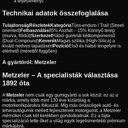
a teljesítményt.
Technikai adatok összefoglalása
Tulajdonság
Részletek
Kategória
Túra-enduro / Trail (Street-
oriented)
Felhasználás
85% Aszfalt – 15% Könnyű terep
(murva, földút)
Szerkezet
Hátsó guminál kétkomponensű
(Dual-Compound)
Keverék
Magas szilika (High-Silica) a
kiváló nedves tapadásért
Pozíció
Első és hátsó tengelyre is
elérhető (mérettől függően)
A gyártóról:
Metzeler
Metzeler – A specialisták választása
1892 óta
A
Metzeler
nem csak egy gumigyártó a sok közül: ez az a
márka, amely több mint 130 éve kizárólag a
motorkerékpárokra fókuszál. Míg más óriáscégek autó- és
teherautógumik mellett fejlesztenek motorgumit, a Metzeler
mérnökei csak két kerékben gondolkodnak. Ez a fajta
specializáció tette őket a világ egyik legelismertebb prémium
márkájává.