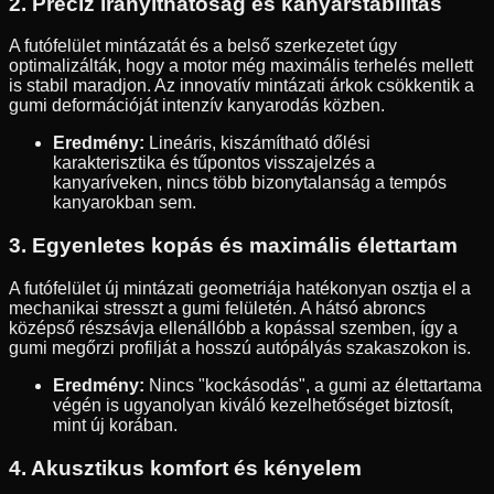
2. Precíz irányíthatóság és kanyarstabilitás
A futófelület mintázatát és a belső szerkezetet úgy
optimalizálták, hogy a motor még maximális terhelés mellett
is stabil maradjon. Az innovatív mintázati árkok csökkentik a
gumi deformációját intenzív kanyarodás közben.
Eredmény:
Lineáris, kiszámítható dőlési
karakterisztika és tűpontos visszajelzés a
kanyaríveken, nincs több bizonytalanság a tempós
kanyarokban sem.
3. Egyenletes kopás és maximális élettartam
A futófelület új mintázati geometriája hatékonyan osztja el a
mechanikai stresszt a gumi felületén. A hátsó abroncs
középső részsávja ellenállóbb a kopással szemben, így a
gumi megőrzi profilját a hosszú autópályás szakaszokon is.
Eredmény:
Nincs "kockásodás", a gumi az élettartama
végén is ugyanolyan kiváló kezelhetőséget biztosít,
mint új korában.
4. Akusztikus komfort és kényelem