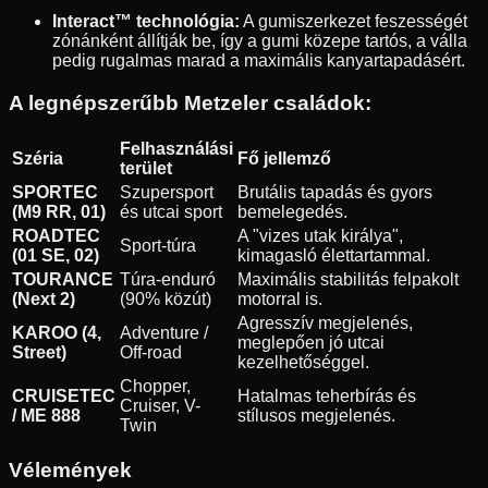
Interact™ technológia:
A gumiszerkezet feszességét
zónánként állítják be, így a gumi közepe tartós, a válla
pedig rugalmas marad a maximális kanyartapadásért.
A legnépszerűbb Metzeler családok:
Felhasználási
Széria
Fő jellemző
terület
SPORTEC
Szupersport
Brutális tapadás és gyors
(M9 RR, 01)
és utcai sport
bemelegedés.
ROADTEC
A "vizes utak királya",
Sport-túra
(01 SE, 02)
kimagasló élettartammal.
TOURANCE
Túra-enduró
Maximális stabilitás felpakolt
(Next 2)
(90% közút)
motorral is.
Agresszív megjelenés,
KAROO (4,
Adventure /
meglepően jó utcai
Street)
Off-road
kezelhetőséggel.
Chopper,
CRUISETEC
Hatalmas teherbírás és
Cruiser, V-
/ ME 888
stílusos megjelenés.
Twin
Vélemények