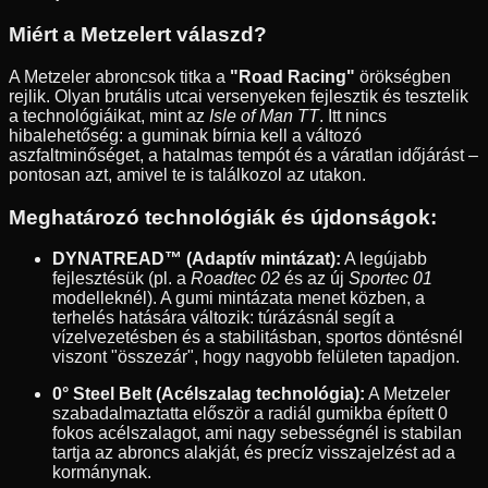
Miért a Metzelert válaszd?
A Metzeler abroncsok titka a
"Road Racing"
örökségben
rejlik. Olyan brutális utcai versenyeken fejlesztik és tesztelik
a technológiáikat, mint az
Isle of Man TT
. Itt nincs
hibalehetőség: a guminak bírnia kell a változó
aszfaltminőséget, a hatalmas tempót és a váratlan időjárást –
pontosan azt, amivel te is találkozol az utakon.
Meghatározó technológiák és újdonságok:
DYNATREAD™ (Adaptív mintázat):
A legújabb
fejlesztésük (pl. a
Roadtec 02
és az új
Sportec 01
modelleknél). A gumi mintázata menet közben, a
terhelés hatására változik: túrázásnál segít a
vízelvezetésben és a stabilitásban, sportos döntésnél
viszont "összezár", hogy nagyobb felületen tapadjon.
0° Steel Belt (Acélszalag technológia):
A Metzeler
szabadalmaztatta először a radiál gumikba épített 0
fokos acélszalagot, ami nagy sebességnél is stabilan
tartja az abroncs alakját, és precíz visszajelzést ad a
kormánynak.