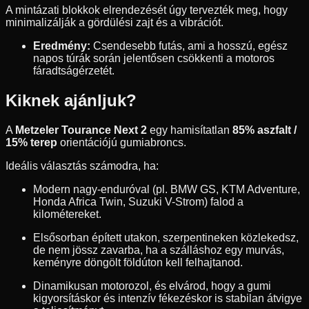
A mintázati blokkok elrendezését úgy tervezték meg, hogy
minimalizálják a gördülési zajt és a vibrációt.
Eredmény:
Csendesebb futás, ami a hosszú, egész
napos túrák során jelentősen csökkenti a motoros
fáradtságérzetét.
Kiknek ajánljuk?
A
Metzeler Tourance Next 2
egy hamisítatlan
85% aszfalt /
15% terep
orientációjú gumiabroncs.
Ideális választás számodra, ha:
Modern nagy-enduróval (pl. BMW GS, KTM Adventure,
Honda Africa Twin, Suzuki V-Strom) falod a
kilométereket.
Elsősorban épített utakon, szerpentineken közlekedsz,
de nem jössz zavarba, ha a szálláshoz egy murvás,
keményre döngölt földúton kell felhajtanod.
Dinamikusan motorozol, és elvárod, hogy a gumi
kigyorsításkor és intenzív fékezéskor is stabilan átvigye