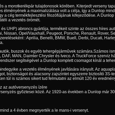
 és a morotkerékpár tulajdonosok körében. Kiterjedt verseny t
tés élményének a maximalizálása volt a célja, így a Dunlop min
y a cég termékfejlesztési filozófiájának kifejezõdése. A Dunlop
átéli a vezetés örömét.
 és UHP) abroncs gyártója, termékeit szinte az összes híres au
, Nissan, Opel/Vauxhall, Peugeot, Porsche, Renault, Rover, S
szereléseként : Aprilia, Benelli, BMW, Buell, Derbi, Ducati, 
a.
erautók, buszok és egyéb tehergépjármûvek számára.
Számos ism
ia, DAF, MAN, Daimler Chrysler és Iveco. A TruckForce szerviz h
endszer segítségével a Dunlop komplett csomagot kínál a teher
indegyike a vezetés élményének javítására irányult. Az aquapl
got, biztonságot és alacsony zajszintet egyszerre biztosító 3S-
n túl is számos sikert tud felmutatni az elmúlt 120 év eredmény
ez az autóversenyzés ízére
rsenyzés gyõztesei közé. Az 1920-as években a Dunlop már 30
t mind a 4 évben megnyerték a le mans-i versenyt.