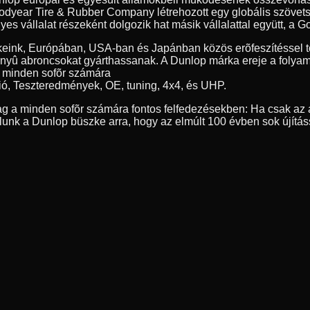
year Tire & Rubber Company létrehozott egy globális szövetség
 vállalat részeként dolgozik hat másik vállalattal együtt, a Go
eink, Európában, USA-ban és Japánban közös erõfeszítéssel tö
nyû abroncsokat gyárthassanak. A Dunlop márka ereje a folyamat
, minden sofõr számára
ió, Teszteredmények, OE, tuning, 4x4, és UHP.
g a minden sofõr számára fontos felfedezésekben: Ha csak az a
nk a Dunlop büszke arra, hogy az elmúlt 100 évben sok újítás