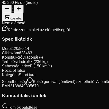
45 390 Ft
/ db (bruttó)
1
Kosárba
Nem elérhető
Kérdezzen minket az elérhetőségről
Specifikációk
Méret
120/80-14
Cikkszám
628463
Konstrukció
Diagonál (-)
Terhelési Index
58 (236 kg)
Sebesség Index
P (150 km/h)
Pozíció
Hátsó
Kategória
Sport túra
Szerelhetőség
Belső gumival (tömlővel) szerelhető. A töml
EAN
3188649805679
Kompatibilis tömlők
Tömlők betöltése...