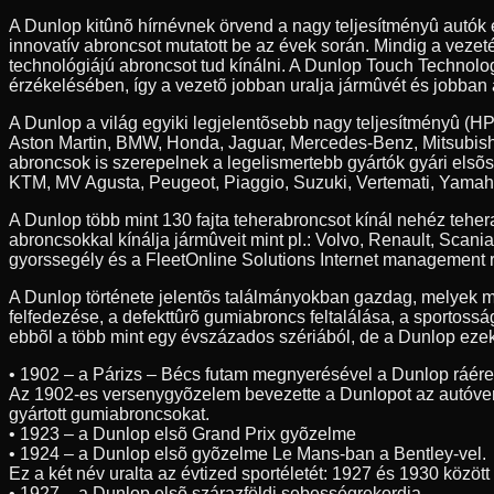
A Dunlop kitûnõ hírnévnek örvend a nagy teljesítményû autók
innovatív abroncsot mutatott be az évek során. Mindig a veze
technológiájú abroncsot tud kínálni. A Dunlop Touch Technolog
érzékelésében, így a vezetõ jobban uralja jármûvét és jobban 
A Dunlop a világ egyiki legjelentõsebb nagy teljesítményû (HP
Aston Martin, BMW, Honda, Jaguar, Mercedes-Benz, Mitsubishi
abroncsok is szerepelnek a legelismertebb gyártók gyári elsõ
KTM, MV Agusta, Peugeot, Piaggio, Suzuki, Vertemati, Yamah
A Dunlop több mint 130 fajta teherabroncsot kínál nehéz teh
abroncsokkal kínálja jármûveit mint pl.: Volvo, Renault, Scan
gyorssegély és a FleetOnline Solutions Internet management r
A Dunlop története jelentõs találmányokban gazdag, melyek m
felfedezése, a defekttûrõ gumiabroncs feltalálása, a sportossá
ebbõl a több mint egy évszázados szériából, de a Dunlop ezeke
• 1902 – a Párizs – Bécs futam megnyerésével a Dunlop ráér
Az 1902-es versenygyõzelem bevezette a Dunlopot az autóve
gyártott gumiabroncsokat.
• 1923 – a Dunlop elsõ Grand Prix gyõzelme
• 1924 – a Dunlop elsõ gyõzelme Le Mans-ban a Bentley-vel.
Ez a két név uralta az évtized sportéletét: 1927 és 1930 közöt
• 1927 – a Dunlop elsõ szárazföldi sebességrekordja