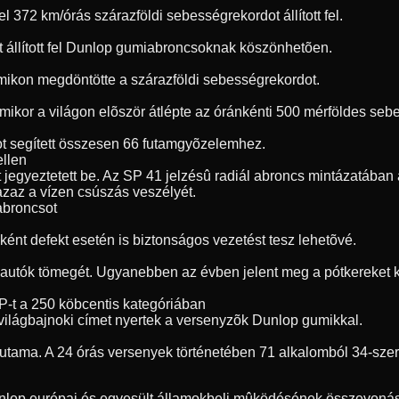
72 km/órás szárazföldi sebességrekordot állított fel.
t állított fel Dunlop gumiabroncsoknak köszönhetõen.
umikon megdöntötte a szárazföldi sebességrekordot.
, amikor a világon elõször átlépte az óránkénti 500 mérföldes s
t segített összesen 66 futamgyõzelemhez.
ellen
jegyeztetett be. Az SP 41 jelzésû radiál abroncs mintázatában a
 azaz a vízen csúszás veszélyét.
 abroncsot
ént defekt esetén is biztonságos vezetést tesz lehetõvé.
 autók tömegét. Ugyanebben az évben jelent meg a pótkereket ki
P-t a 250 köbcentis kategóriában
világbajnoki címet nyertek a versenyzõk Dunlop gumikkal.
futama. A 24 órás versenyek történetében 71 alkalomból 34-sze
unlop európai és egyesült államokbeli mûködésének összevonásá