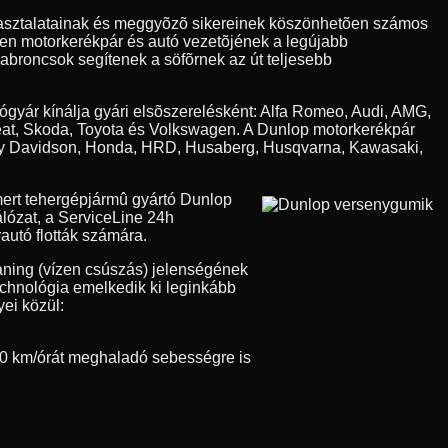
apasztalatainak és meggyõzõ sikereinek köszönhetõen számos
den motorkerékpár és autó vezetõjének a legújabb
 abroncsok segítenek a söfõrnek az út teljesebb
tógyár kínálja gyári elsõszerelésként: Alfa Romeo, Audi, AMG,
eat, Skoda, Toyota és Volkswagen. A Dunlop motorkerékpár
Harley Davidson, Honda, HRD, Husaberg, Husqvarna, Kawasaki,
ert tehergépjármû gyártó Dunlop
álózat, a ServiceLine 24h
autó flották számára.
aning (vízen csúszás) jelenségének
technológia emelkedik ki leginkább
ei közül:
0 km/órát meghaladó sebességre is