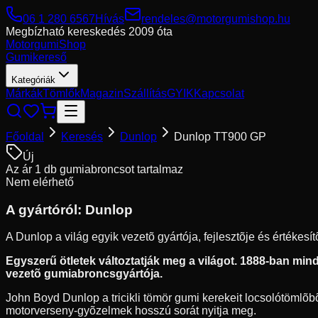
06 1 280 6567
Hívás
rendeles@motorgumishop.hu
Megbízható kereskedés
2009 óta
Motorgumi
Shop
Gumikereső
Kategóriák
Márkák
Tömlők
Magazin
Szállítás
GYIK
Kapcsolat
Főoldal
Keresés
Dunlop
Dunlop TT900 GP
Új
Az ár 1 db gumiabroncsot tartalmaz
Nem elérhető
A gyártóról:
Dunlop
A Dunlop a világ egyik vezetõ gyártója, fejlesztõje és értékes
Egyszerű ötletek változtatják meg a világot. 1888-ban mindö
vezetõ gumiabroncsgyártója.
John Boyd Dunlop a tricikli tömör gumi kerekeit locsolótömlõbõl
motorverseny-gyõzelmek hosszú sorát nyitja meg.