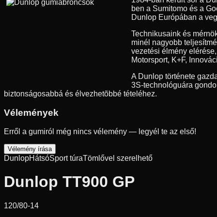
ben a Sumitomo és a Good
Dunlop Európában a vegyes
Technikusaink és mérnök
minél nagyobb teljesítmé
vezetési élmény elérése
Motorsport, K+F, Innovác
A Dunlop története gazda
3S-technológuára gondolu
biztonságosabbá és élvezhetõbbé tételéhez.
Vélemények
Erről a gumiról még nincs vélemény — legyél te az első!
Vélemény írása
Dunlop
Hátsó
Sport túra
Tömlővel szerelhető
Dunlop TT900 GP
120/80-14