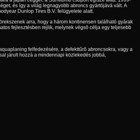
et, és így a világ legnagyobb abroncs gyártójává vált. A
odyear Dunlop Tires B.V. felügyelete alatt.
rekszenek arra, hogy a három kontinensen található gyárak
os fejlesztésben rejlik, melynek végsõ célja egy teljesebb
quaplaning felfedezésére, a defekttûrõ abroncsokra, vagy a
sal járult hozzá a mindennapi közlekedés jobbá,