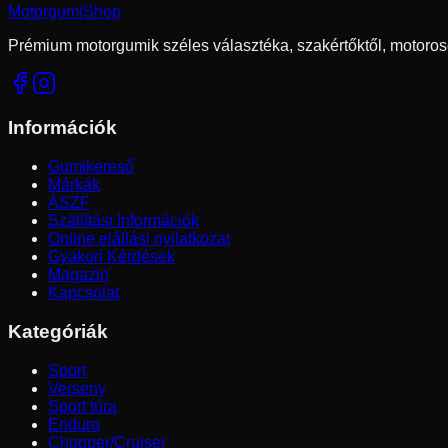
Motorgumi
Shop
Prémium motorgumik széles választéka, szakértőktől, motoros
Információk
Gumikereső
Márkák
ÁSZF
Szállítási Információk
Online elállási nyilatkozat
Gyakori Kérdések
Magazin
Kapcsolat
Kategóriák
Sport
Verseny
Sport túra
Enduro
Chopper/Cruiser