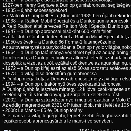
1927-ben Henry Segrave a Dunlop gumiabroncsai segítségével 3
• 1935 – újabb sebességrekord
Sir Malcolm Campbell és a „Bluebird” 1935-ben újabb rekordo
• 1938 – a Railton Mobil Special és a Dunlop gumiabroncsok
A Reid Railton által tervezett Railton Mobil Special Dunlop g
• 1947 – a Dunlop abroncsai elsõként 600 km/h felett.
Ezúttal John Cobb írt történelmet a Railton Mobil Special-lel
• 1950-es évek – a Dunlop 66 Forma-1 futamgyõzelme
Az autóversenyzés aranykorában a Dunlop nyolc világbajnoko
• 1964 – a Dunlop találmánya védelmet nyújt az aquaplaning 
Tom French, a Dunlop technikusa áttörést jelentõ szabadalmat 
kicsapták a vizet az útról, ezáltal csökkentve az aquaplaning,
• 1972 – a Dunlop kifejleszti az elsõ 60-as sorozatú acélöves
• 1973 – a világ elsõ defekttûrõ gumiabroncsa
A Dunlop megalkotja a Denovo abroncsot, mely a világon elsõk
• 1994 – a Dunlop ultrakönnyû öves szerkezetû abroncsa
A Dunlop újabb fejlesztése mintegy 12 kilóval csökkentette az
esetén speciális tömítõanyaggal zárja el a keletkezõ rést.
• 2002 – a Dunlop századszor nyeri meg sorozatban a Moto G
Az eddig megrendezett 2321 GP futam több, mint felét és 105 
• 2008: Le Mans – 85 év Dunlop fölény
A le mans-i, a világ legrégebbi, legnehezebb és leghosszabb 
legsikeresebb abroncsgyártó a le mans-i versenyben.
1984-ban került sor a D