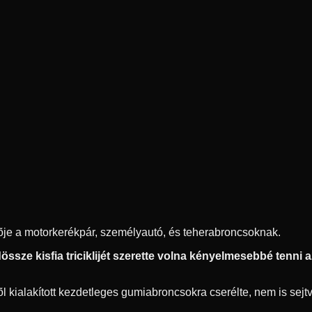
ítõje a motorkerékpár, személyautó, és teherabroncsoknak.
ssze kisfia triciklijét szerette volna kényelmesebbé tenni az 
 kialakított kezdetleges gumiabroncsokra cserélte, nem is sejtve