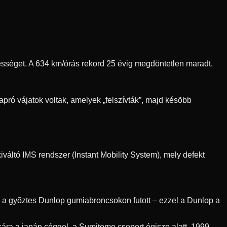
ebességet. A 634 km/órás rekord 25 évig megdöntetlen maradt.
pró vájatok voltak, amelyek „felszívták”, majd késõbb
váltó IMS rendszer (Instant Mobility System), mely defekt
r a gyõztes Dunlop gumiabroncsokon futott – ezzel a Dunlop a
ra a japán céggel, a Sumitomo csoport égisze alatt. 1999-