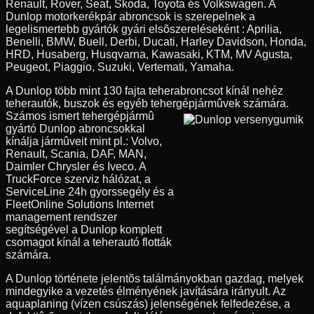
Renault, Rover, Seat, Skoda, Toyota és Volkswagen. A
Dunlop motorkerékpár abroncsok is szerepelnek a
legelismertebb gyártók gyári elsõszereléseként : Aprilia,
Benelli, BMW, Buell, Derbi, Ducati, Harley Davidson, Honda,
HRD, Husaberg, Husqvarna, Kawasaki, KTM, MV Agusta,
Peugeot, Piaggio, Suzuki, Vertemati, Yamaha.
A Dunlop több mint 130 fajta teherabroncsot kínál nehéz
teherautók, buszok és egyéb tehergépjármûvek számára.
Számos ismert tehergépjármû
gyártó Dunlop abroncsokkal
kínálja jármûveit mint pl.: Volvo,
Renault, Scania, DAF, MAN,
Daimler Chrysler és Iveco. A
TruckForce szerviz hálózat, a
ServiceLine 24h gyorssegély és a
FleetOnline Solutions Internet
management rendszer
segítségével a Dunlop komplett
csomagot kínál a teherautó flották
számára.
A Dunlop története jelentõs találmányokban gazdag, melyek
mindegyike a vezetés élményének javítására irányult. Az
aquaplaning (vízen csúszás) jelenségének felfedezése, a