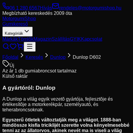
06 1 280 6567
Hívás
rendeles@motorgumishop.hu
Megbízható kereskedés
2009 óta
Motorgumi
Shop
Gumikereső
Kategóriák
Márkák
Tömlők
Magazin
Szállítás
GYIK
Kapcsolat
Főoldal
Keresés
Dunlop
Dunlop D602
Új
Az ár 1 db gumiabroncsot tartalmaz
Külső raktár
A gyártóról:
Dunlop
A Dunlop a világ egyik vezetõ gyártója, fejlesztõje és
értékesítõje a motorkerékpár, személyautó, és
teherabroncsoknak.
Egyszerű ötletek változtatják meg a világot. 1888-ban
mindössze kisfia triciklijét szerette volna kényelmesebbé
tenni az az állatorvos, akinek nevét ma is viseli a világ