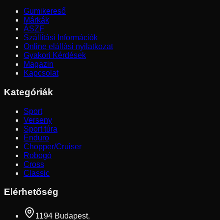
Gumikereső
Márkák
ÁSZF
Szállítási Információk
Online elállási nyilatkozat
Gyakori Kérdések
Magazin
Kapcsolat
Kategóriák
Sport
Verseny
Sport túra
Enduro
Chopper/Cruiser
Robogó
Cross
Classic
Elérhetőség
1194 Budapest,