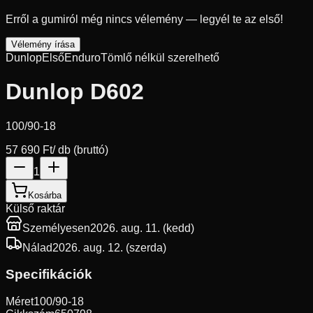
Erről a gumiról még nincs vélemény — legyél te az első!
Vélemény írása
Dunlop
Első
Enduro
Tömlő nélkül szerelhető
Dunlop D602
100/90-18
57 690 Ft
/ db (bruttó)
1
Kosárba
Külső raktár
Személyesen
2026. aug. 11. (kedd)
Nálad
2026. aug. 12. (szerda)
Specifikációk
Méret
100/90-18