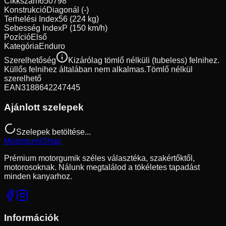
Cikkszám
650798
Konstrukció
Diagonál (-)
Terhelési Index
56 (224 kg)
Sebesség Index
P (150 km/h)
Pozíció
Első
Kategória
Enduro
Szerelhetőség
Kizárólag tömlő nélküli (tubeless) felnihez.
Küllős felnihez általában nem alkalmas.
Tömlő nélkül
szerelhető
EAN
3188642247445
Ajánlott szelepek
Szelepek betöltése...
Motorgumi
Shop
Prémium motorgumik széles választéka, szakértőktől,
motorosoknak. Nálunk megtalálod a tökéletes tapadást
minden kanyarhoz.
Információk