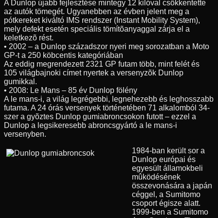
A Dunlop újabb fejlesztése mintegy 12 kilóval csökkentette
az autók tömegét. Ugyanebben az évben jelent meg a
pótkereket kiváltó IMS rendszer (Instant Mobility System),
mely defekt esetén speciális tömítõanyaggal zárja el a
keletkezõ rést.
• 2002 – a Dunlop századszor nyeri meg sorozatban a Moto
GP-t a 250 köbcentis kategóriában
Az eddig megrendezett 2321 GP futam több, mint felét és
105 világbajnoki címet nyertek a versenyzõk Dunlop
gumikkal.
• 2008: Le Mans – 85 év Dunlop fölény
A le mans-i, a világ legrégebbi, legnehezebb és leghosszabb
futama. A 24 órás versenyek történetében 71 alkalomból 34-
szer a gyõztes Dunlop gumiabroncsokon futott – ezzel a
Dunlop a legsikeresebb abroncsgyártó a le mans-i
versenyben.
1984-ban került sor a
Dunlop európai és
egyesült államokbeli
mûködésének
összevonására a japán
céggel, a Sumitomo
csoport égisze alatt.
1999-ben a Sumitomo