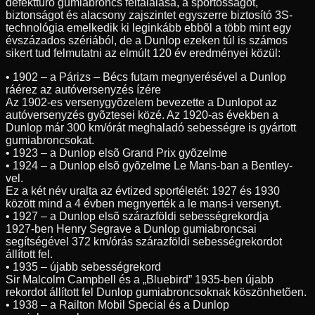
defekttûrõ gumiabroncs feltalálása, a sportosságot,
biztonságot és alacsony zajszintet egyszerre biztosító 3S-
technológia emelkedik ki leginkább ebbõl a több mint egy
évszázados szériából, de a Dunlop ezeken túl is számos
sikert tud felmutatni az elmúlt 120 év eredményei közül:
• 1902 – a Párizs – Bécs futam megnyerésével a Dunlop
ráérez az autóversenyzés ízére
Az 1902-es versenygyõzelem bevezette a Dunlopot az
autóversenyzés gyõztesei közé. Az 1920-as években a
Dunlop már 300 km/órát meghaladó sebességre is gyártott
gumiabroncsokat.
• 1923 – a Dunlop elsõ Grand Prix gyõzelme
• 1924 – a Dunlop elsõ gyõzelme Le Mans-ban a Bentley-
vel.
Ez a két név uralta az évtized sportéletét: 1927 és 1930
között mind a 4 évben megnyerték a le mans-i versenyt.
• 1927 – a Dunlop elsõ szárazföldi sebességrekordja
1927-ben Henry Segrave a Dunlop gumiabroncsai
segítségével 372 km/órás szárazföldi sebességrekordot
állított fel.
• 1935 – újabb sebességrekord
Sir Malcolm Campbell és a „Bluebird” 1935-ben újabb
rekordot állított fel Dunlop gumiabroncsoknak köszönhetõen.
• 1938 – a Railton Mobil Special és a Dunlop