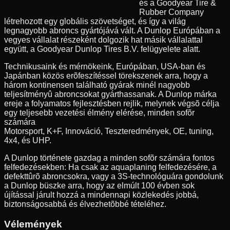
és a Goodyear Tire &
Rubber Company
létrehozott egy globális szövetséget, és így a világ
legnagyobb abroncs gyártójává vált. A Dunlop Európában a
vegyes vállalat részeként dolgozik hat másik vállalattal
együtt, a Goodyear Dunlop Tires B.V. felügyelete alatt.
Technikusaink és mérnökeink, Európában, USA-ban és
Japánban közös erõfeszítéssel törekszenek arra, hogy a
három kontinensen található gyárak minél nagyobb
teljesítményû abroncsokat gyárthassanak. A Dunlop márka
ereje a folyamatos fejlesztésben rejlik, melynek végsõ célja
egy teljesebb vezetési élmény elérése, minden sofõr
számára
Motorsport, K+F, Innováció, Teszteredmények, OE, tuning,
4x4, és UHP.
A Dunlop története gazdag a minden sofõr számára fontos
felfedezésekben: Ha csak az aquaplaning felfedezésére, a
defekttûrõ abroncsokra, vagy a 3S-technológuára gondolunk
a Dunlop büszke arra, hogy az elmúlt 100 évben sok
újítással járult hozzá a mindennapi közlekedés jobbá,
biztonságosabbá és élvezhetõbbé tételéhez.
Vélemények