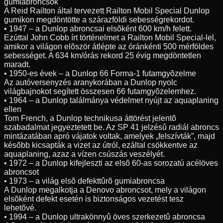
gumiabroncsok
A Reid Railton által tervezett Railton Mobil Special Dunlop
gumikon megdöntötte a szárazföldi sebességrekordot.
• 1947 – a Dunlop abroncsai elsõként 600 km/h felett.
Ezúttal John Cobb írt történelmet a Railton Mobil Special-lel,
amikor a világon elõször átlépte az óránkénti 500 mérföldes
sebességet. A 634 km/órás rekord 25 évig megdöntetlen
maradt.
• 1950-es évek – a Dunlop 66 Forma-1 futamgyõzelme
Az autóversenyzés aranykorában a Dunlop nyolc
világbajnokot segített összesen 66 futamgyõzelemhez.
• 1964 – a Dunlop találmánya védelmet nyújt az aquaplaning
ellen
Tom French, a Dunlop technikusa áttörést jelentõ
szabadalmat jegyeztetett be. Az SP 41 jelzésû radiál abroncs
mintázatában apró vájatok voltak, amelyek „felszívták”, majd
késõbb kicsapták a vizet az útról, ezáltal csökkentve az
aquaplaning, azaz a vízen csúszás veszélyét.
• 1972 – a Dunlop kifejleszti az elsõ 60-as sorozatú acélöves
abroncsot
• 1973 – a világ elsõ defekttûrõ gumiabroncsa
A Dunlop megalkotja a Denovo abroncsot, mely a világon
elsõként defekt esetén is biztonságos vezetést tesz
lehetõvé.
• 1994 – a Dunlop ultrakönnyû öves szerkezetû abroncsa