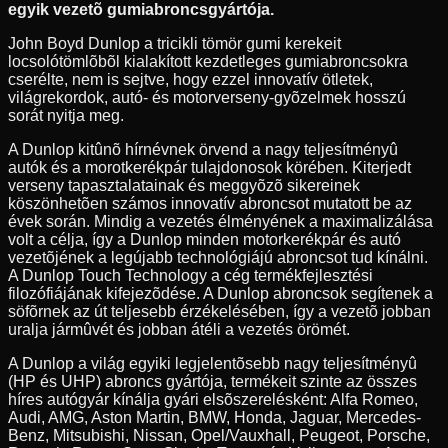
egyik vezetõ gumiabroncsgyártója.
John Boyd Dunlop a tricikli tömör gumi kerekeit
locsolótömlõbõl kialakított kezdetleges gumiabroncsokra
cserélte, nem is sejtve, hogy ezzel innovatív ötletek,
világrekordok, autó- és motorverseny-gyõzelmek hosszú
sorát nyitja meg.
A Dunlop kitûnõ hírnévnek örvend a nagy teljesítményû
autók és a morotkerékpár tulajdonosok körében. Kiterjedt
verseny tapasztalatainak és meggyõzõ sikereinek
köszönhetõen számos innovatív abroncsot mutatott be az
évek során. Mindig a vezetés élményének a maximalizálása
volt a célja, így a Dunlop minden motorkerékpár és autó
vezetõjének a legújabb technológiájú abroncsot tud kínálni.
A Dunlop Touch Technology a cég termékfejlesztési
filozófiájának kifejezõdése. A Dunlop abroncsok segítenek a
söfõrnek az út teljesebb érzékelésében, így a vezetõ jobban
uralja jármûvét és jobban átéli a vezetés örömét.
A Dunlop a világ egyiki legjelentõsebb nagy teljesítményû
(HP és UHP) abroncs gyártója, termékeit szinte az összes
híres autógyár kínálja gyári elsõszerelésként: Alfa Romeo,
Audi, AMG, Aston Martin, BMW, Honda, Jaguar, Mercedes-
Benz, Mitsubishi, Nissan, Opel/Vauxhall, Peugeot, Porsche,