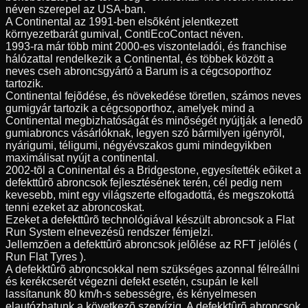
néven szerepel az USA-ban.
A Continental az 1991-ben elsõként jelentkezett
környezetbarát gumival, ContiEcoContact néven.
1993-ra már több mint 2000-es viszonteladói, és franchise
hálózattal rendelkezik a Continental, és többek között a
neves cseh abroncsgyártó a Barum is a cégcsoporthoz
tartozik.
Continental fejõdése, és növekedése töretlen, számos neves
gumigyár tartozik a cégcsoporthoz, amelyek mind a
Continental megbizhatóságát és minõségét nyújtják a lenedõ
gumiabroncs vásárlóknak, legyen szó bármilyen igényrõl,
nyárigumi, téligumi, négyévszakos gumi mindegyikben
maximálisat nyújt a continental.
2002-tõl a Coninental és a Bridgestone, egyesítették eõiket a
defekttûrõ abroncsok fejlesztésének terén, cél pedig nem
kevesebb, mint egy világszerte elfogadottá, és megszokottá
tenni ezeket az abroncoskat.
Ezeket a defekttûrõ technológiával készült abroncsok a Flat
Run System elnevezésû rendszer fémjelzi.
Jellemzõen a defekttûrõ abroncsok jelõlése az RFT jelölés (
Run Flat Tyres ).
A defekktûrõ abroncsokkal nem szükséges azonnal félreállni
és kerékcserét végezni defekt esetén, csupán le kell
lassítanunk 80 km/h-s sebességre, és kényelmesen
elautózhatunk a következõ szervízig. A defekktûrõ abroncsok