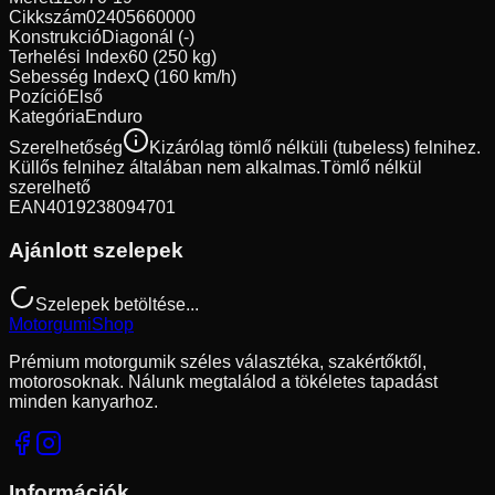
Cikkszám
02405660000
Konstrukció
Diagonál (-)
Terhelési Index
60 (250 kg)
Sebesség Index
Q (160 km/h)
Pozíció
Első
Kategória
Enduro
Szerelhetőség
Kizárólag tömlő nélküli (tubeless) felnihez.
Küllős felnihez általában nem alkalmas.
Tömlő nélkül
szerelhető
EAN
4019238094701
Ajánlott szelepek
Szelepek betöltése...
Motorgumi
Shop
Prémium motorgumik széles választéka, szakértőktől,
motorosoknak. Nálunk megtalálod a tökéletes tapadást
minden kanyarhoz.
Információk