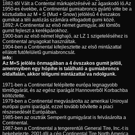
1882-tõl Vált a Contental márkajelzésévé az ágaskodó ló.Az
1950-es évekbe, a Continental gumiabroncs gyártó vitte be a
köztudatba az M + S (Mud + Snow) jelölésû 4 évszakos
gumikat a téli autózás számára elfogadott gumi közé.
1892: A Continental az elsõ német gumigyár, aki tömlõs
gumit fejleszt a kerékpárokhoz.
1900-ban az elsõ német léghajó, az LZ 1 szigeteléséhez is
Continental anyagokat használtak.
1904-ben a Continental kifejlesztette az elsõ mintázattal
ellátott futófelületû gumiabroncsát.
info:
Az M+S jelölés önmagában a 4 évszakos gumit jelöli,
amennyiben egy hópihe is található a gumiabroncs
oldalfalán, akkor téligumi mintázattal va ndolgunk.
1971-ben a Continental felépítette európa legnagyobb
tömlõgyárát, és az egész iparágát Hannoverbõl Korbachba
költöztette.
1979-ben a Continental megvásárolta az amerikai Uniroyal
európai gumi iparágát, ezzel tovább bõvítette a piaci
részesedését Európában.
1985-ben az osztrák Semperit gumigyárat is felvásárolta a
Continental.
1987-ben a Continental a tengerentúli General Tire, Inc.-t is
bekebelezte, 2001-tõl a cég Continental Tire North America