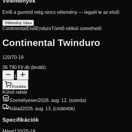
Vélemények
Erről a gumiról még nincs vélemény — legyél te az első!
Vélemény írása
Continental
Első
Enduro
Tömlő nélkül szerelhető
Continental Twinduro
120/70-19
36 790 Ft
/ db (bruttó)
1
Kosárba
Külső raktár
Személyesen
2026. aug. 12. (szerda)
Nálad
2026. aug. 13. (csütörtök)
Specifikációk
Méret
120/70-19