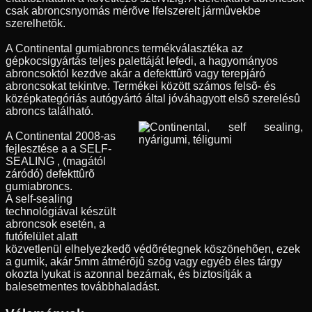
csak abroncsnyomás mérõve lfelszerelt jármûvekbe
szerelhetõk.
A Continental gumiabroncs termékválasztéka az
gépkocsigyártás teljes palettáját lefedi, a hagyományos
abroncsoktól kezdve akár a defekttûrõ vagy terepjáró
abroncsokat tekintve. Termékei között számos felsõ- és
középkategóriás autógyártó által jóváhagyott elsõ szerelésû
abroncs található.
A Continental 2008-as
fejlesztése a a SELF-
SEALING , (magától
záródó) defekttûrõ
gumiabroncs.
A self-sealing
technológiával készült
abroncsok esetén, a
futófelület alatt
közvetlenül elhelyezkedõ védõrétegnek köszönehõen, ezek
a gumik, akár 5mm átmérõjû szög vagy egyéb éles tárgy
okozta lyukat is azonnal bezárnak, és biztosítják a
balesetmentes továbbhaladást.