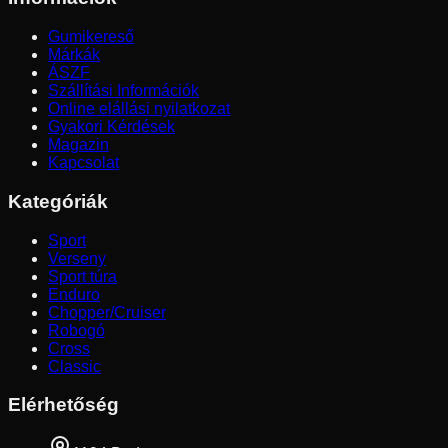
Gumikereső
Márkák
ÁSZF
Szállítási Információk
Online elállási nyilatkozat
Gyakori Kérdések
Magazin
Kapcsolat
Kategóriák
Sport
Verseny
Sport túra
Enduro
Chopper/Cruiser
Robogó
Cross
Classic
Elérhetőség