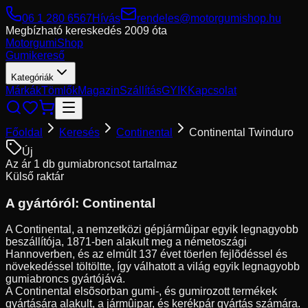
06 1 280 6567
Hívás
rendeles@motorgumishop.hu
Megbízható kereskedés
2009 óta
Motorgumi
Shop
Gumikereső
Kategóriák
Márkák
Tömlők
Magazin
Szállítás
GYIK
Kapcsolat
Főoldal
Keresés
Continental
Continental Twinduro
Új
Az ár 1 db gumiabroncsot tartalmaz
Külső raktár
A gyártóról:
Continental
A Continental, a nemzetközi gépjármûipar egyik legnagyobb
beszállítója, 1871-ben alakult meg a németoszági
Hannoverben, és az elmúlt 137 évet töerlen fejlõdéssel és
növekedéssel töltöltte, így válhatott a világ egyik legnagyobb
gumiabroncs gyártójává.
A Continental elsõsorban gumi-, és gumirozott termékek
gyártására alakult, a jármûipar, és kerékpár gyártás számára.