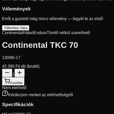
Vélemények
Erről a gumiról még nincs vélemény — legyél te az első!
Vélemény írása
Continental
Hátsó
Enduro
Tömlő nélkül szerelhető
Continental TKC 70
130/80-17
45 390 Ft
/ db (bruttó)
1
Kosárba
Nem elérhető
Kérdezzen minket az elérhetőségről
Specifikációk