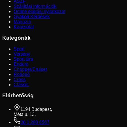
ÁSZF
Szállítási Információk
Online elállási nyilatkozat
Gyakori Kérdések
Magazin
Kapcsolat
Kategóriák
Sport
Verseny
Sport túra
Enduro
Chopper/Cruiser
Robogó
Cross
Classic
Elérhetőség
1194 Budapest,
Méta u. 13.
06 1 280 6567