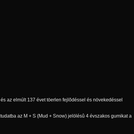
s az elmúlt 137 évet töerlen fejlõdéssel és növekedéssel
ztudatba az M + S (Mud + Snow) jelölésû 4 évszakos gumikat a