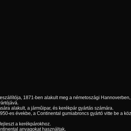
szállítója, 1871-ben alakult meg a németoszági Hannoverben, é
yártójává.
sára alakult, a jármûipar, és kerékpár gyártás számára.
1950-es évekbe, a Continental gumiabroncs gyártó vitte be a kö
fejleszt a kerékpárokhoz.
ntinental anyagokat használtak.