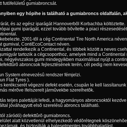
tt futófelületû gumiabroncsát.
yiben egy hópihe is található a gumiabroncs oldalfalán, ak
árát, és az egész iparágát Hannoverbõl Korbachba költöztette.
ópai gumi iparágát, ezzel tovább bõvítette a piaci részesedésé
tinental.
 bekebelezte, 2001-tõl a cég Continental Tire North America név
át gumival, ContiEcoContact néven.
ózattal rendelkezik a Continental, és többek között a neves cse
gumigyár tartozik a cégcsoporthoz, amelyek mind a Continenta
umi, négyévszakos gumi mindegyikben maximálisat nyújt a contin
 defekttûrõ abroncsok fejlesztésének terén, cél pedig nem kevese
Run System elnevezésû rendszer fémjelzi.
n Flat Tyres ).
s kerékcserét végezni defekt esetén, csupán le kell lassítanu
más mérõve lfelszerelt jármûvekbe szerelhetõk.
 teljes palettáját lefedi, a hagyományos abroncsoktól kezdve a
ltal jóváhagyott elsõ szerelésû abroncs található.
ól záródó) defekttûrõ gumiabroncs.
tófelület alatt közvetlenül elhelyezkedõ védõrétegnek köszöneh
bezárnak, és biztosítják a balesetmentes továbbhaladást.