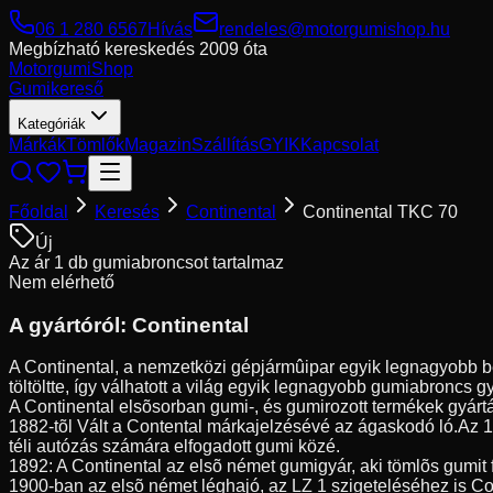
06 1 280 6567
Hívás
rendeles@motorgumishop.hu
Megbízható kereskedés
2009 óta
Motorgumi
Shop
Gumikereső
Kategóriák
Márkák
Tömlők
Magazin
Szállítás
GYIK
Kapcsolat
Főoldal
Keresés
Continental
Continental TKC 70
Új
Az ár 1 db gumiabroncsot tartalmaz
Nem elérhető
A gyártóról:
Continental
A Continental, a nemzetközi gépjármûipar egyik legnagyobb be
töltöltte, így válhatott a világ egyik legnagyobb gumiabroncs g
A Continental elsõsorban gumi-, és gumirozott termékek gyártá
1882-tõl Vált a Contental márkajelzésévé az ágaskodó ló.Az 
téli autózás számára elfogadott gumi közé.
1892: A Continental az elsõ német gumigyár, aki tömlõs gumit 
1900-ban az elsõ német léghajó, az LZ 1 szigeteléséhez is Co