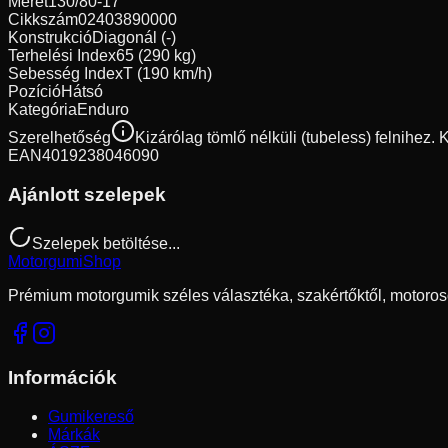
Méret
130/80-17
Cikkszám
02403890000
Konstrukció
Diagonál (-)
Terhelési Index
65 (290 kg)
Sebesség Index
T (190 km/h)
Pozíció
Hátsó
Kategória
Enduro
Szerelhetőség
Kizárólag tömlő nélküli (tubeless) felnihez.
EAN
4019238046090
Ajánlott szelepek
Szelepek betöltése...
Motorgumi
Shop
Prémium motorgumik széles választéka, szakértőktől, motoros
Információk
Gumikereső
Márkák