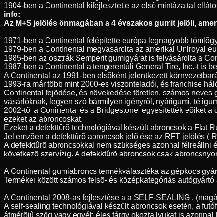
1904-ben a Continental kifejlesztette az elsõ mintázattal elláto
info:
Az M+S jelölés önmagában a 4 évszakos gumit jelöli, amenn
1971-ben a Continental felépítette európa legnagyobb tömlõgy
1979-ben a Continental megvásárolta az amerikai Uniroyal eur
1985-ben az osztrák Semperit gumigyárat is felvásárolta a Con
1987-ben a Continental a tengerentúli General Tire, Inc.-t is
A Continental az 1991-ben elsõként jelentkezett környezetbar
1993-ra már több mint 2000-es viszonteladói, és franchise hál
Continental fejõdése, és növekedése töretlen, számos neves 
vásárlóknak, legyen szó bármilyen igényrõl, nyárigumi, télig
2002-tõl a Coninental és a Bridgestone, egyesítették eõiket a
ezeket az abroncoskat.
Ezeket a defekttûrõ technológiával készült abroncsok a Flat 
Jellemzõen a defekttûrõ abroncsok jelõlése az RFT jelölés ( Ru
A defekktûrõ abroncsokkal nem szükséges azonnal félreállni é
következõ szervízig. A defekktûrõ abroncsok csak abroncsnyo
A Continental gumiabroncs termékválasztéka az gépkocsigyártás
Termékei között számos felsõ- és középkategóriás autógyártó á
A Continental 2008-as fejlesztése a a SELF-SEALING , (magát
A self-sealing technológiával készült abroncsok esetén, a fu
átmérõjû szög vagy egyéb éles tárgy okozta lyukat is azonnal 