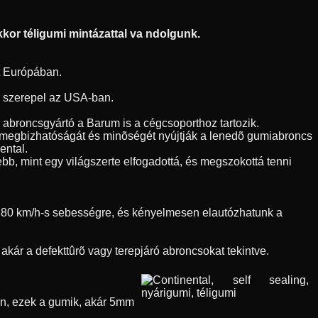
kor téligumi mintázattal va ndolgunk.
t Európában.
en szerepel az USA-ban.
h abroncsgyártó a Barum is a cégcsoporthoz tartozik.
l megbizhatóságát és minõségét nyújtják a lenedõ gumiabroncs
ental.
bb, mint egy világszerte elfogadottá, és megszokottá tenni
nk 80 km/h-s sebességre, és kényelmesen elautózhatunk a
kár a defekttûrõ vagy terepjáró abroncsokat tekintve.
õen, ezek a gumik, akár 5mm