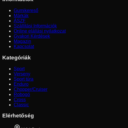
Gumikereső
Márkák
ÁSZF
Szállítási Információk
Online elállási nyilatkozat
Gyakori Kérdések
Magazin
Kapcsolat
Kategóriák
Sport
Verseny
Sport túra
Enduro
Chopper/Cruiser
Robogó
Cross
Classic
Elérhetőség