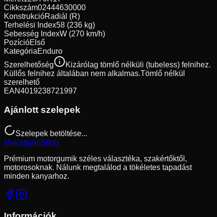
Cikkszám
02444630000
Konstrukció
Radiál (R)
Terhelési Index
58 (236 kg)
Sebesség Index
W (270 km/h)
Pozíció
Első
Kategória
Enduro
Szerelhetőség
Kizárólag tömlő nélküli (tubeless) felnihez.
Küllős felnihez általában nem alkalmas.
Tömlő nélkül
szerelhető
EAN
4019238721997
Ajánlott szelepek
Szelepek betöltése...
Motorgumi
Shop
Prémium motorgumik széles választéka, szakértőktől,
motorosoknak. Nálunk megtalálod a tökéletes tapadást
minden kanyarhoz.
Információk