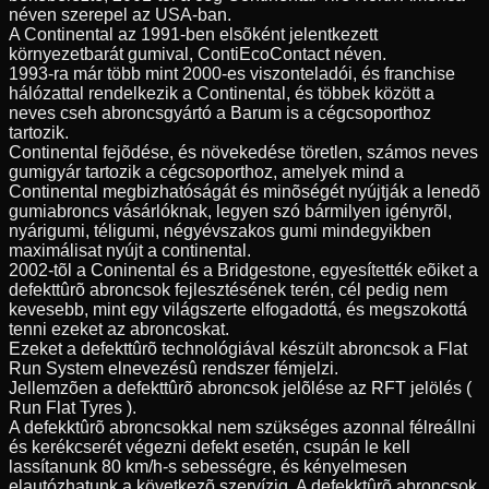
néven szerepel az USA-ban.
A Continental az 1991-ben elsõként jelentkezett
környezetbarát gumival, ContiEcoContact néven.
1993-ra már több mint 2000-es viszonteladói, és franchise
hálózattal rendelkezik a Continental, és többek között a
neves cseh abroncsgyártó a Barum is a cégcsoporthoz
tartozik.
Continental fejõdése, és növekedése töretlen, számos neves
gumigyár tartozik a cégcsoporthoz, amelyek mind a
Continental megbizhatóságát és minõségét nyújtják a lenedõ
gumiabroncs vásárlóknak, legyen szó bármilyen igényrõl,
nyárigumi, téligumi, négyévszakos gumi mindegyikben
maximálisat nyújt a continental.
2002-tõl a Coninental és a Bridgestone, egyesítették eõiket a
defekttûrõ abroncsok fejlesztésének terén, cél pedig nem
kevesebb, mint egy világszerte elfogadottá, és megszokottá
tenni ezeket az abroncoskat.
Ezeket a defekttûrõ technológiával készült abroncsok a Flat
Run System elnevezésû rendszer fémjelzi.
Jellemzõen a defekttûrõ abroncsok jelõlése az RFT jelölés (
Run Flat Tyres ).
A defekktûrõ abroncsokkal nem szükséges azonnal félreállni
és kerékcserét végezni defekt esetén, csupán le kell
lassítanunk 80 km/h-s sebességre, és kényelmesen
elautózhatunk a következõ szervízig. A defekktûrõ abroncsok