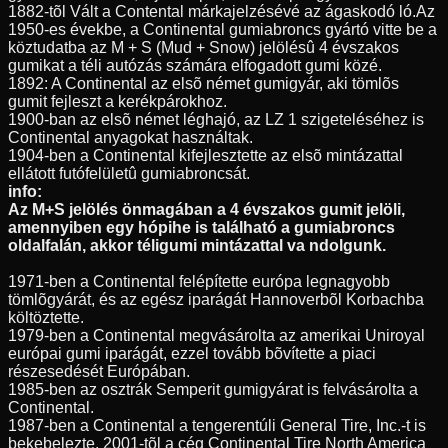
1882-tõl Vált a Contental márkajelzésévé az ágaskodó ló.Az
1950-es évekbe, a Continental gumiabroncs gyártó vitte be a
köztudatba az M + S (Mud + Snow) jelölésû 4 évszakos
gumikat a téli autózás számára elfogadott gumi közé.
1892: A Continental az elsõ német gumigyár, aki tömlõs
gumit fejleszt a kerékpárokhoz.
1900-ban az elsõ német léghajó, az LZ 1 szigeteléséhez is
Continental anyagokat használtak.
1904-ben a Continental kifejlesztette az elsõ mintázattal
ellátott futófelületû gumiabroncsát.
info:
Az M+S jelölés önmagában a 4 évszakos gumit jelöli,
amennyiben egy hópihe is található a gumiabroncs
oldalfalán, akkor téligumi mintázattal va ndolgunk.
1971-ben a Continental felépítette európa legnagyobb
tömlõgyárát, és az egész iparágát Hannoverbõl Korbachba
költöztette.
1979-ben a Continental megvásárolta az amerikai Uniroyal
európai gumi iparágát, ezzel tovább bõvítette a piaci
részesedését Európában.
1985-ben az osztrák Semperit gumigyárat is felvásárolta a
Continental.
1987-ben a Continental a tengerentúli General Tire, Inc.-t is
bekebelezte, 2001-tõl a cég Continental Tire North America