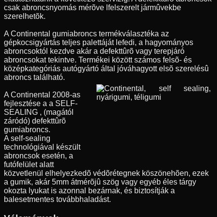
csak abroncsnyomás mérõve lfelszerelt jármûvekbe
szerelhetõk.
A Continental gumiabroncs termékválasztéka az
gépkocsigyártás teljes palettáját lefedi, a hagyományos
abroncsoktól kezdve akár a defekttûrõ vagy terepjáró
abroncsokat tekintve. Termékei között számos felsõ- és
középkategóriás autógyártó által jóváhagyott elsõ szerelésû
abroncs található.
A Continental 2008-as
fejlesztése a a SELF-
SEALING , (magától
záródó) defekttûrõ
gumiabroncs.
A self-sealing
technológiával készült
abroncsok esetén, a
futófelület alatt
közvetlenül elhelyezkedõ védõrétegnek köszönehõen, ezek
a gumik, akár 5mm átmérõjû szög vagy egyéb éles tárgy
okozta lyukat is azonnal bezárnak, és biztosítják a
balesetmentes továbbhaladást.