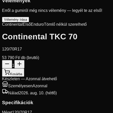
Vélemények
Erről a gumiról még nincs vélemény — legyél te az első!
Vélemény írása
Continental
Első
Enduro
Tömlő nélkül szerelhető
Continental TKC 70
120/70R17
53 790 Ft
/ db (bruttó)
1
Kosárba
Készleten — Azonnal átvehető
Személyesen
Azonnal
Nálad
2026. aug. 10. (hétfő)
Specifikációk
Méret
120/70R17