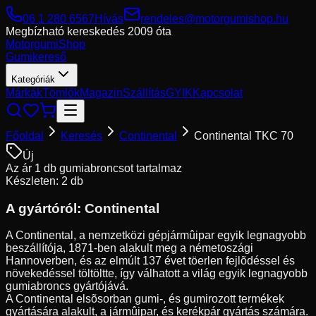
06 1 280 6567
Hívás
rendeles@motorgumishop.hu
Megbízható kereskedés
2009 óta
Motorgumi
Shop
Gumikereső
Kategóriák
Márkák
Tömlők
Magazin
Szállítás
GYIK
Kapcsolat
Főoldal
Keresés
Continental
Continental TKC 70
Új
Az ár 1 db gumiabroncsot tartalmaz
Készleten: 2 db
A gyártóról:
Continental
A Continental, a nemzetközi gépjármûipar egyik legnagyobb
beszállítója, 1871-ben alakult meg a németoszági
Hannoverben, és az elmúlt 137 évet töerlen fejlõdéssel és
növekedéssel töltöltte, így válhatott a világ egyik legnagyobb
gumiabroncs gyártójává.
A Continental elsõsorban gumi-, és gumirozott termékek
gyártására alakult, a jármûipar, és kerékpár gyártás számára.