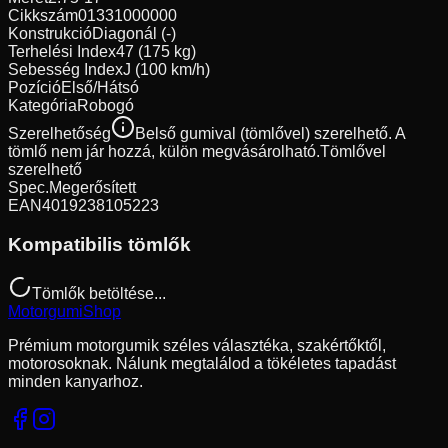
Cikkszám
01331000000
Konstrukció
Diagonál (-)
Terhelési Index
47 (175 kg)
Sebesség Index
J (100 km/h)
Pozíció
Első/Hátsó
Kategória
Robogó
Szerelhetőség
Belső gumival (tömlővel) szerelhető. A
tömlő nem jár hozzá, külön megvásárolható.
Tömlővel
szerelhető
Spec.
Megerősített
EAN
4019238105223
Kompatibilis tömlők
Tömlők betöltése...
Motorgumi
Shop
Prémium motorgumik széles választéka, szakértőktől,
motorosoknak. Nálunk megtalálod a tökéletes tapadást
minden kanyarhoz.