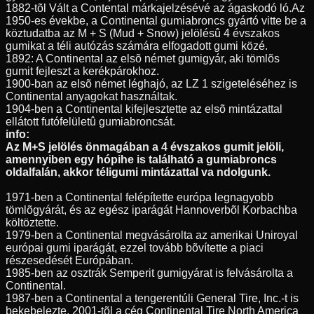
1882-tõl Vált a Contental márkajelzésévé az ágaskodó ló.Az
1950-es évekbe, a Continental gumiabroncs gyártó vitte be a
köztudatba az M + S (Mud + Snow) jelölésû 4 évszakos
gumikat a téli autózás számára elfogadott gumi közé.
1892: A Continental az elsõ német gumigyár, aki tömlõs
gumit fejleszt a kerékpárokhoz.
1900-ban az elsõ német léghajó, az LZ 1 szigeteléséhez is
Continental anyagokat használtak.
1904-ben a Continental kifejlesztette az elsõ mintázattal
ellátott futófelületû gumiabroncsát.
info:
Az M+S jelölés önmagában a 4 évszakos gumit jelöli,
amennyiben egy hópihe is található a gumiabroncs
oldalfalán, akkor téligumi mintázattal va ndolgunk.
1971-ben a Continental felépítette európa legnagyobb
tömlõgyárát, és az egész iparágát Hannoverbõl Korbachba
költöztette.
1979-ben a Continental megvásárolta az amerikai Uniroyal
európai gumi iparágát, ezzel tovább bõvítette a piaci
részesedését Európában.
1985-ben az osztrák Semperit gumigyárat is felvásárolta a
Continental.
1987-ben a Continental a tengerentúli General Tire, Inc.-t is
bekebelezte, 2001-tõl a cég Continental Tire North America