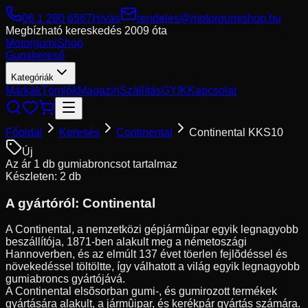
06 1 280 6567
Hívás
rendeles@motorgumishop.hu
Megbízható kereskedés
2009 óta
Motorgumi
Shop
Gumikereső
Kategóriák
Márkák
Tömlők
Magazin
Szállítás
GYIK
Kapcsolat
Főoldal
Keresés
Continental
Continental KKS10
Új
Az ár 1 db gumiabroncsot tartalmaz
Készleten: 2 db
A gyártóról:
Continental
A Continental, a nemzetközi gépjármûipar egyik legnagyobb
beszállítója, 1871-ben alakult meg a németoszági
Hannoverben, és az elmúlt 137 évet töerlen fejlõdéssel és
növekedéssel töltöltte, így válhatott a világ egyik legnagyobb
gumiabroncs gyártójává.
A Continental elsõsorban gumi-, és gumirozott termékek
gyártására alakult, a jármûipar, és kerékpár gyártás számára.