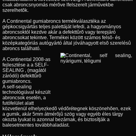
csak abroncsnyomás mérõve lfelszerelt jármûvekbe
szerelhetõk.
A Continental gumiabroncs termékválasztéka az
gépkocsigyártás teljes palettáját lefedi, a hagyományos
abroncsoktól kezdve akár a defekttûrõ vagy terepjáró
abroncsokat tekintve. Termékei között számos felsõ- és
középkategóriás autógyártó által jóváhagyott elsõ szerelésû
abroncs található.
A Continental 2008-as
fejlesztése a a SELF-
SEALING , (magától
záródó) defekttûrõ
gumiabroncs.
A self-sealing
technológiával készült
abroncsok esetén, a
futófelület alatt
közvetlenül elhelyezkedõ védõrétegnek köszönehõen, ezek
a gumik, akár 5mm átmérõjû szög vagy egyéb éles tárgy
okozta lyukat is azonnal bezárnak, és biztosítják a
balesetmentes továbbhaladást.