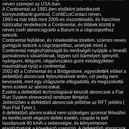
néven szerepel az USA-ban.
A Continental az 1991-ben elsõként jelentkezett
környezetbarát gumival, ContiEcoContact néven.
1993-ra már több mint 2000-es viszonteladói, és franchise
hálózattal rendelkezik a Continental, és többek között a
neves cseh abroncsgyártó a Barum is a cégcsoporthoz
tartozik.
Continental fejõdése, és növekedése töretlen, számos neves
gumigyár tartozik a cégcsoporthoz, amelyek mind a
Continental megbizhatóságát és minõségét nyújtják a lenedõ
gumiabroncs vásárlóknak, legyen szó bármilyen igényrõl,
nyárigumi, téligumi, négyévszakos gumi mindegyikben
maximálisat nyújt a continental.
2002-tõl a Coninental és a Bridgestone, egyesítették eõiket a
defekttûrõ abroncsok fejlesztésének terén, cél pedig nem
kevesebb, mint egy világszerte elfogadottá, és megszokottá
tenni ezeket az abroncoskat.
Ezeket a defekttûrõ technológiával készült abroncsok a Flat
Run System elnevezésû rendszer fémjelzi.
Jellemzõen a defekttûrõ abroncsok jelõlése az RFT jelölés (
Run Flat Tyres ).
A defekktûrõ abroncsokkal nem szükséges azonnal félreállni
és kerékcserét végezni defekt esetén, csupán le kell
lassítanunk 80 km/h-s sebességre, és kényelmesen
elautózhatunk a következõ szervízig. A defekktûrõ abroncsok