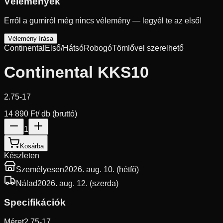
Vélemények
Erről a gumiról még nincs vélemény — legyél te az első!
Vélemény írása
Continental
Első/Hátsó
Robogó
Tömlővel szerelhető
Continental KKS10
2.75-17
14 890 Ft
/ db (bruttó)
1
Kosárba
Készleten
Személyesen
2026. aug. 10. (hétfő)
Nálad
2026. aug. 12. (szerda)
Specifikációk
Méret
2.75-17