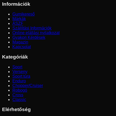
Információk
Gumikereső
Márkák
ÁSZF
Szállítási Információk
Online elállási nyilatkozat
Gyakori Kérdések
Magazin
Kapcsolat
Kategóriák
Sport
Verseny
Sport túra
Enduro
Chopper/Cruiser
Robogó
Cross
Classic
Elérhetőség