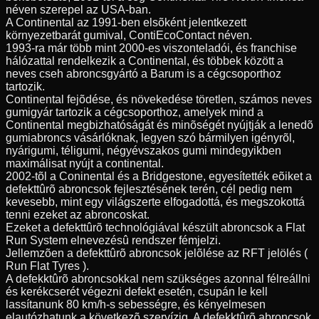
néven szerepel az USA-ban.
A Continental az 1991-ben elsõként jelentkezett
környezetbarát gumival, ContiEcoContact néven.
1993-ra már több mint 2000-es viszonteladói, és franchise
hálózattal rendelkezik a Continental, és többek között a
neves cseh abroncsgyártó a Barum is a cégcsoporthoz
tartozik.
Continental fejõdése, és növekedése töretlen, számos neves
gumigyár tartozik a cégcsoporthoz, amelyek mind a
Continental megbizhatóságát és minõségét nyújtják a lenedõ
gumiabroncs vásárlóknak, legyen szó bármilyen igényrõl,
nyárigumi, téligumi, négyévszakos gumi mindegyikben
maximálisat nyújt a continental.
2002-tõl a Coninental és a Bridgestone, egyesítették eõiket a
defekttûrõ abroncsok fejlesztésének terén, cél pedig nem
kevesebb, mint egy világszerte elfogadottá, és megszokottá
tenni ezeket az abroncoskat.
Ezeket a defekttûrõ technológiával készült abroncsok a Flat
Run System elnevezésû rendszer fémjelzi.
Jellemzõen a defekttûrõ abroncsok jelõlése az RFT jelölés (
Run Flat Tyres ).
A defekktûrõ abroncsokkal nem szükséges azonnal félreállni
és kerékcserét végezni defekt esetén, csupán le kell
lassítanunk 80 km/h-s sebességre, és kényelmesen
elautózhatunk a következõ szervízig. A defekktûrõ abroncsok