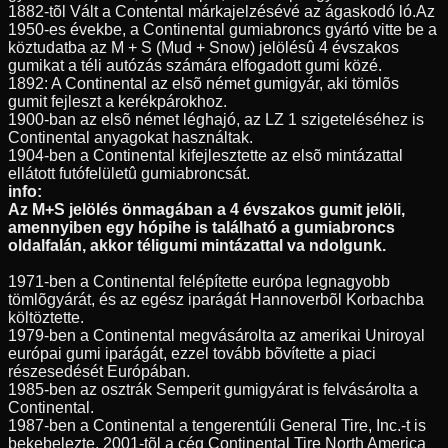
1882-tõl Vált a Contental márkajelzésévé az ágaskodó ló.Az
1950-es évekbe, a Continental gumiabroncs gyártó vitte be a
köztudatba az M + S (Mud + Snow) jelölésû 4 évszakos
gumikat a téli autózás számára elfogadott gumi közé.
1892: A Continental az elsõ német gumigyár, aki tömlõs
gumit fejleszt a kerékpárokhoz.
1900-ban az elsõ német léghajó, az LZ 1 szigeteléséhez is
Continental anyagokat használtak.
1904-ben a Continental kifejlesztette az elsõ mintázattal
ellátott futófelületû gumiabroncsát.
info:
Az M+S jelölés önmagában a 4 évszakos gumit jelöli,
amennyiben egy hópihe is található a gumiabroncs
oldalfalán, akkor téligumi mintázattal va ndolgunk.
1971-ben a Continental felépítette európa legnagyobb
tömlõgyárát, és az egész iparágát Hannoverbõl Korbachba
költöztette.
1979-ben a Continental megvásárolta az amerikai Uniroyal
európai gumi iparágát, ezzel tovább bõvítette a piaci
részesedését Európában.
1985-ben az osztrák Semperit gumigyárat is felvásárolta a
Continental.
1987-ben a Continental a tengerentúli General Tire, Inc.-t is
bekebelezte, 2001-tõl a cég Continental Tire North America