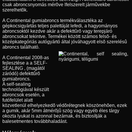
csak abroncsnyomás mérõve lfelszerelt jármûvekbe
szerelhetõk.
A Continental gumiabroncs termékválasztéka az
gépkocsigyártás teljes palettáját lefedi, a hagyományos
abroncsoktól kezdve akár a defekttûrõ vagy terepjáró
abroncsokat tekintve. Termékei között számos felsõ- és
középkategóriás autógyártó által jóváhagyott elsõ szerelésû
abroncs található.
A Continental 2008-as
fejlesztése a a SELF-
SEALING , (magától
záródó) defekttûrõ
gumiabroncs.
A self-sealing
technológiával készült
abroncsok esetén, a
futófelület alatt
közvetlenül elhelyezkedõ védõrétegnek köszönehõen, ezek
a gumik, akár 5mm átmérõjû szög vagy egyéb éles tárgy
okozta lyukat is azonnal bezárnak, és biztosítják a
balesetmentes továbbhaladást.