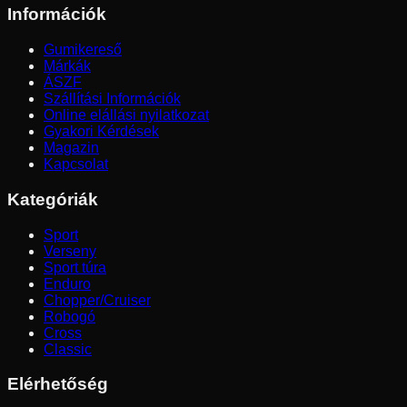
Információk
Gumikereső
Márkák
ÁSZF
Szállítási Információk
Online elállási nyilatkozat
Gyakori Kérdések
Magazin
Kapcsolat
Kategóriák
Sport
Verseny
Sport túra
Enduro
Chopper/Cruiser
Robogó
Cross
Classic
Elérhetőség