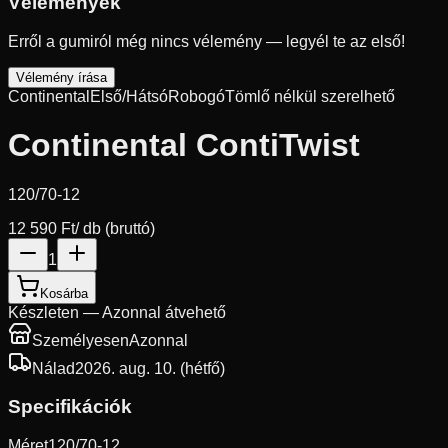
Vélemények
Erről a gumiról még nincs vélemény — legyél te az első!
Vélemény írása
Continental
Első/Hátsó
Robogó
Tömlő nélkül szerelhető
Continental ContiTwist
120/70-12
12 590 Ft
/ db (bruttó)
1
Kosárba
Készleten — Azonnal átvehető
Személyesen
Azonnal
Nálad
2026. aug. 10. (hétfő)
Specifikációk
Méret
120/70-12