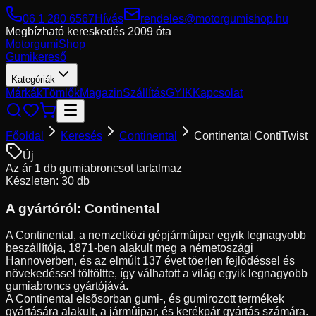
06 1 280 6567
Hívás
rendeles@motorgumishop.hu
Megbízható kereskedés
2009 óta
Motorgumi
Shop
Gumikereső
Kategóriák
Márkák
Tömlők
Magazin
Szállítás
GYIK
Kapcsolat
Főoldal
Keresés
Continental
Continental ContiTwist
Új
Az ár 1 db gumiabroncsot tartalmaz
Készleten: 30 db
A gyártóról:
Continental
A Continental, a nemzetközi gépjármûipar egyik legnagyobb
beszállítója, 1871-ben alakult meg a németoszági
Hannoverben, és az elmúlt 137 évet töerlen fejlõdéssel és
növekedéssel töltöltte, így válhatott a világ egyik legnagyobb
gumiabroncs gyártójává.
A Continental elsõsorban gumi-, és gumirozott termékek
gyártására alakult, a jármûipar, és kerékpár gyártás számára.