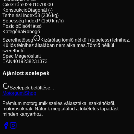
Cikkszám
02401070000
Konstrukció
Diagonál (-)
Terhelési Index
58 (236 kg)
Sebesség Index
P (150 km/h)
Pozíció
Első/Hátsó
Kategória
Robogó
Szerelhetőség
Kizárólag tömlő nélküli (tubeless) felnihez.
Küllős felnihez általában nem alkalmas.
Tömlő nélkül
szerelhető
Spec.
Megerősített
EAN
4019238231373
Ajánlott szelepek
Szelepek betöltése...
Motorgumi
Shop
Prémium motorgumik széles választéka, szakértőktől,
motorosoknak. Nálunk megtalálod a tökéletes tapadást
minden kanyarhoz.