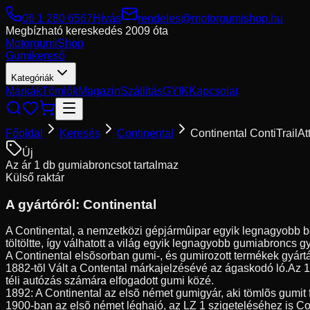
06 1 280 6567
Hívás
rendeles@motorgumishop.hu
Megbízható kereskedés
2009 óta
Motorgumi
Shop
Gumikereső
Kategóriák
Márkák
Tömlők
Magazin
Szállítás
GYIK
Kapcsolat
Főoldal
Keresés
Continental
Continental ContiTrailAt
Új
Az ár 1 db gumiabroncsot tartalmaz
Külső raktár
A gyártóról:
Continental
A Continental, a nemzetközi gépjármûipar egyik legnagyobb be
töltöltte, így válhatott a világ egyik legnagyobb gumiabroncs g
A Continental elsõsorban gumi-, és gumirozott termékek gyártá
1882-tõl Vált a Contental márkajelzésévé az ágaskodó ló.Az 
téli autózás számára elfogadott gumi közé.
1892: A Continental az elsõ német gumigyár, aki tömlõs gumit 
1900-ban az elsõ német léghajó, az LZ 1 szigeteléséhez is Co