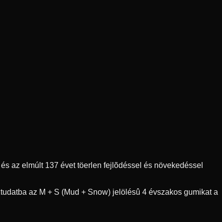
s az elmúlt 137 évet töerlen fejlõdéssel és növekedéssel
ztudatba az M + S (Mud + Snow) jelölésû 4 évszakos gumikat a