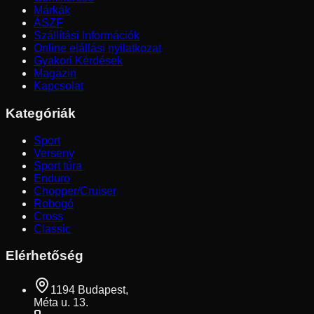
Márkák
ÁSZF
Szállítási Információk
Online elállási nyilatkozat
Gyakori Kérdések
Magazin
Kapcsolat
Kategóriák
Sport
Verseny
Sport túra
Enduro
Chopper/Cruiser
Robogó
Cross
Classic
Elérhetőség
1194 Budapest,
Méta u. 13.