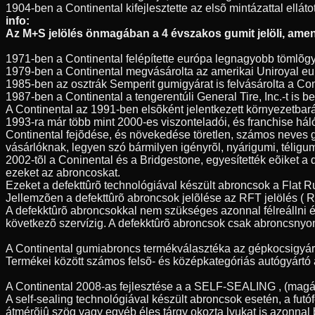
1904-ben a Continental kifejlesztette az elsõ mintázattal elláto
info:
Az M+S jelölés önmagában a 4 évszakos gumit jelöli, amenn
1971-ben a Continental felépítette európa legnagyobb tömlõgy
1979-ben a Continental megvásárolta az amerikai Uniroyal eur
1985-ben az osztrák Semperit gumigyárat is felvásárolta a Con
1987-ben a Continental a tengerentúli General Tire, Inc.-t is
A Continental az 1991-ben elsõként jelentkezett környezetbar
1993-ra már több mint 2000-es viszonteladói, és franchise hál
Continental fejõdése, és növekedése töretlen, számos neves 
vásárlóknak, legyen szó bármilyen igényrõl, nyárigumi, télig
2002-tõl a Coninental és a Bridgestone, egyesítették eõiket a
ezeket az abroncoskat.
Ezeket a defekttûrõ technológiával készült abroncsok a Flat 
Jellemzõen a defekttûrõ abroncsok jelõlése az RFT jelölés ( Ru
A defekktûrõ abroncsokkal nem szükséges azonnal félreállni é
következõ szervízig. A defekktûrõ abroncsok csak abroncsnyo
A Continental gumiabroncs termékválasztéka az gépkocsigyártás
Termékei között számos felsõ- és középkategóriás autógyártó á
A Continental 2008-as fejlesztése a a SELF-SEALING , (magát
A self-sealing technológiával készült abroncsok esetén, a fu
átmérõjû szög vagy egyéb éles tárgy okozta lyukat is azonnal 