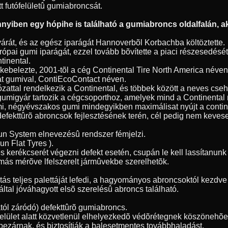
tt futófelületû gumiabroncsát.
yiben egy hópihe is található a gumiabroncs oldalfalán, ak
árát, és az egész iparágát Hannoverbõl Korbachba költöztette.
ópai gumi iparágát, ezzel tovább bõvítette a piaci részesedésé
tinental.
 bekebelezte, 2001-tõl a cég Continental Tire North America név
át gumival, ContiEcoContact néven.
ózattal rendelkezik a Continental, és többek között a neves cse
gumigyár tartozik a cégcsoporthoz, amelyek mind a Continenta
umi, négyévszakos gumi mindegyikben maximálisat nyújt a contin
 defekttûrõ abroncsok fejlesztésének terén, cél pedig nem kevese
Run System elnevezésû rendszer fémjelzi.
n Flat Tyres ).
s kerékcserét végezni defekt esetén, csupán le kell lassítanu
más mérõve lfelszerelt jármûvekbe szerelhetõk.
 teljes palettáját lefedi, a hagyományos abroncsoktól kezdve a
ltal jóváhagyott elsõ szerelésû abroncs található.
ól záródó) defekttûrõ gumiabroncs.
tófelület alatt közvetlenül elhelyezkedõ védõrétegnek köszöneh
bezárnak, és biztosítják a balesetmentes továbbhaladást.