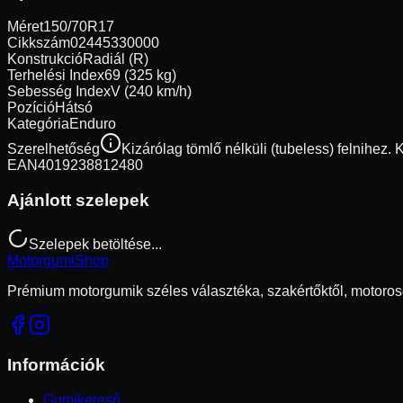
Méret
150/70R17
Cikkszám
02445330000
Konstrukció
Radiál (R)
Terhelési Index
69 (325 kg)
Sebesség Index
V (240 km/h)
Pozíció
Hátsó
Kategória
Enduro
Szerelhetőség
Kizárólag tömlő nélküli (tubeless) felnihez.
EAN
4019238812480
Ajánlott szelepek
Szelepek betöltése...
Motorgumi
Shop
Prémium motorgumik széles választéka, szakértőktől, motoros
Információk
Gumikereső