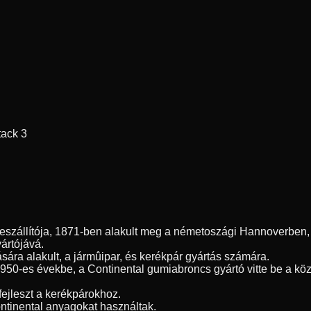
tack 3
szállítója, 1871-ben alakult meg a németoszági Hannoverben, é
yártójává.
sára alakult, a jármûipar, és kerékpár gyártás számára.
1950-es évekbe, a Continental gumiabroncs gyártó vitte be a kö
fejleszt a kerékpárokhoz.
ntinental anyagokat használtak.