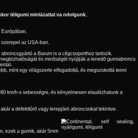
kor téligumi mintázattal va ndolgunk.
t Európában.
en szerepel az USA-ban.
h abroncsgyártó a Barum is a cégcsoporthoz tartozik.
l megbizhatóságát és minõségét nyújtják a lenedõ gumiabroncs
ental.
bb, mint egy világszerte elfogadottá, és megszokottá tenni
nk 80 km/h-s sebességre, és kényelmesen elautózhatunk a
kár a defekttûrõ vagy terepjáró abroncsokat tekintve.
õen, ezek a gumik, akár 5mm