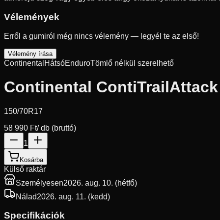
Vélemények
Erről a gumiról még nincs vélemény — legyél te az első!
Vélemény írása
Continental
Hátsó
Enduro
Tömlő nélkül szerelhető
Continental ContiTrailAttack
150/70R17
58 990 Ft
/ db (bruttó)
1
Kosárba
Külső raktár
Személyesen
2026. aug. 10. (hétfő)
Nálad
2026. aug. 11. (kedd)
Specifikációk