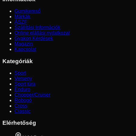
Gumikereső
Márkák
ÁSZF
Szállítási Információk
Online elállási nyilatkozat
Gyakori Kérdések
Magazin
Kapcsolat
Kategóriák
Sport
Verseny
Sport túra
Enduro
Chopper/Cruiser
Robogó
Cross
Classic
Elérhetőség