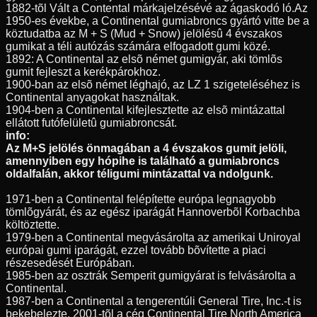
1882-tõl Vált a Contental márkajelzésévé az ágaskodó ló.Az
1950-es évekbe, a Continental gumiabroncs gyártó vitte be a
köztudatba az M + S (Mud + Snow) jelölésû 4 évszakos
gumikat a téli autózás számára elfogadott gumi közé.
1892: A Continental az elsõ német gumigyár, aki tömlõs
gumit fejleszt a kerékpárokhoz.
1900-ban az elsõ német léghajó, az LZ 1 szigeteléséhez is
Continental anyagokat használtak.
1904-ben a Continental kifejlesztette az elsõ mintázattal
ellátott futófelületû gumiabroncsát.
info:
Az M+S jelölés önmagában a 4 évszakos gumit jelöli,
amennyiben egy hópihe is található a gumiabroncs
oldalfalán, akkor téligumi mintázattal va ndolgunk.
1971-ben a Continental felépítette európa legnagyobb
tömlõgyárát, és az egész iparágát Hannoverbõl Korbachba
költöztette.
1979-ben a Continental megvásárolta az amerikai Uniroyal
európai gumi iparágát, ezzel tovább bõvítette a piaci
részesedését Európában.
1985-ben az osztrák Semperit gumigyárat is felvásárolta a
Continental.
1987-ben a Continental a tengerentúli General Tire, Inc.-t is
bekebelezte, 2001-tõl a cég Continental Tire North America