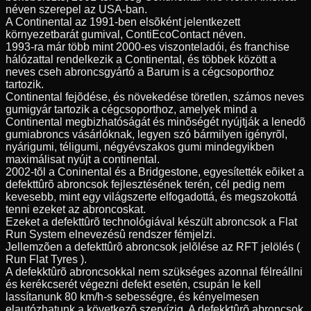
néven szerepel az USA-ban.
A Continental az 1991-ben elsõként jelentkezett
környezetbarát gumival, ContiEcoContact néven.
1993-ra már több mint 2000-es viszonteladói, és franchise
hálózattal rendelkezik a Continental, és többek között a
neves cseh abroncsgyártó a Barum is a cégcsoporthoz
tartozik.
Continental fejõdése, és növekedése töretlen, számos neves
gumigyár tartozik a cégcsoporthoz, amelyek mind a
Continental megbizhatóságát és minõségét nyújtják a lenedõ
gumiabroncs vásárlóknak, legyen szó bármilyen igényrõl,
nyárigumi, téligumi, négyévszakos gumi mindegyikben
maximálisat nyújt a continental.
2002-tõl a Coninental és a Bridgestone, egyesítették eõiket a
defekttûrõ abroncsok fejlesztésének terén, cél pedig nem
kevesebb, mint egy világszerte elfogadottá, és megszokottá
tenni ezeket az abroncoskat.
Ezeket a defekttûrõ technológiával készült abroncsok a Flat
Run System elnevezésû rendszer fémjelzi.
Jellemzõen a defekttûrõ abroncsok jelõlése az RFT jelölés (
Run Flat Tyres ).
A defekktûrõ abroncsokkal nem szükséges azonnal félreállni
és kerékcserét végezni defekt esetén, csupán le kell
lassítanunk 80 km/h-s sebességre, és kényelmesen
elautózhatunk a következõ szervízig. A defekktûrõ abroncsok