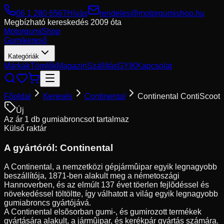
06 1 280 6567
Hívás
rendeles@motorgumishop.hu
Megbízható kereskedés
2009 óta
Motorgumi
Shop
Gumikereső
Kategóriák
Márkák
Tömlők
Magazin
Szállítás
GYIK
Kapcsolat
Főoldal
Keresés
Continental
Continental ContiScoot
Új
Az ár 1 db gumiabroncsot tartalmaz
Külső raktár
A gyártóról:
Continental
A Continental, a nemzetközi gépjármûipar egyik legnagyobb
beszállítója, 1871-ben alakult meg a németoszági
Hannoverben, és az elmúlt 137 évet töerlen fejlõdéssel és
növekedéssel töltöltte, így válhatott a világ egyik legnagyobb
gumiabroncs gyártójává.
A Continental elsõsorban gumi-, és gumirozott termékek
gyártására alakult, a jármûipar, és kerékpár gyártás számára.