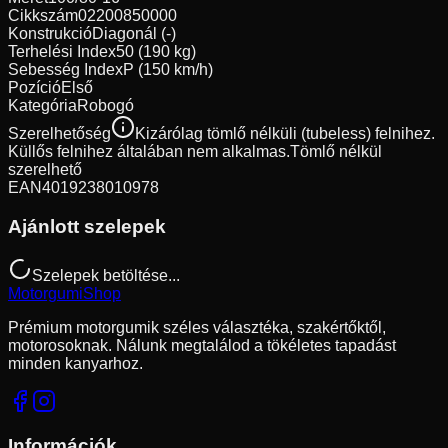
Cikkszám
02200850000
Konstrukció
Diagonál (-)
Terhelési Index
50 (190 kg)
Sebesség Index
P (150 km/h)
Pozíció
Első
Kategória
Robogó
Szerelhetőség
Kizárólag tömlő nélküli (tubeless) felnihez.
Küllős felnihez általában nem alkalmas.
Tömlő nélkül
szerelhető
EAN
4019238010978
Ajánlott szelepek
Szelepek betöltése...
Motorgumi
Shop
Prémium motorgumik széles választéka, szakértőktől,
motorosoknak. Nálunk megtalálod a tökéletes tapadást
minden kanyarhoz.
Információk