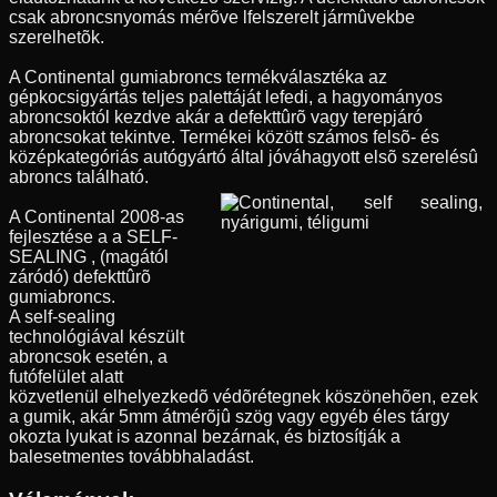
csak abroncsnyomás mérõve lfelszerelt jármûvekbe
szerelhetõk.
A Continental gumiabroncs termékválasztéka az
gépkocsigyártás teljes palettáját lefedi, a hagyományos
abroncsoktól kezdve akár a defekttûrõ vagy terepjáró
abroncsokat tekintve. Termékei között számos felsõ- és
középkategóriás autógyártó által jóváhagyott elsõ szerelésû
abroncs található.
A Continental 2008-as
fejlesztése a a SELF-
SEALING , (magától
záródó) defekttûrõ
gumiabroncs.
A self-sealing
technológiával készült
abroncsok esetén, a
futófelület alatt
közvetlenül elhelyezkedõ védõrétegnek köszönehõen, ezek
a gumik, akár 5mm átmérõjû szög vagy egyéb éles tárgy
okozta lyukat is azonnal bezárnak, és biztosítják a
balesetmentes továbbhaladást.