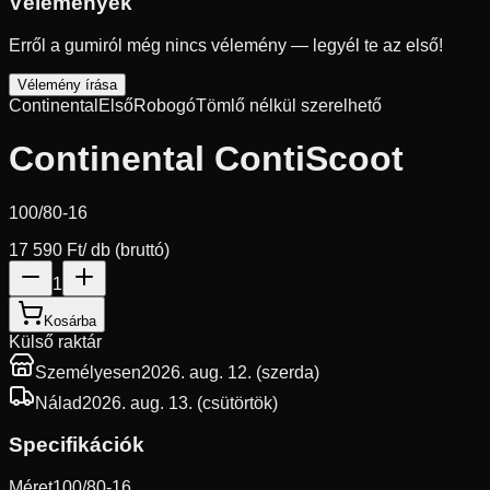
Vélemények
Erről a gumiról még nincs vélemény — legyél te az első!
Vélemény írása
Continental
Első
Robogó
Tömlő nélkül szerelhető
Continental ContiScoot
100/80-16
17 590 Ft
/ db (bruttó)
1
Kosárba
Külső raktár
Személyesen
2026. aug. 12. (szerda)
Nálad
2026. aug. 13. (csütörtök)
Specifikációk
Méret
100/80-16