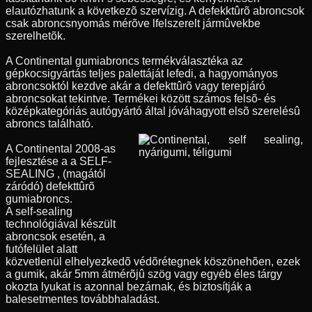
elautózhatunk a következõ szervízig. A defekktûrõ abroncsok
csak abroncsnyomás mérõve lfelszerelt jármûvekbe
szerelhetõk.
A Continental gumiabroncs termékválasztéka az
gépkocsigyártás teljes palettáját lefedi, a hagyományos
abroncsoktól kezdve akár a defekttûrõ vagy terepjáró
abroncsokat tekintve. Termékei között számos felsõ- és
középkategóriás autógyártó által jóváhagyott elsõ szerelésû
abroncs található.
A Continental 2008-as
fejlesztése a a SELF-
SEALING , (magától
záródó) defekttûrõ
gumiabroncs.
A self-sealing
technológiával készült
abroncsok esetén, a
futófelület alatt
közvetlenül elhelyezkedõ védõrétegnek köszönehõen, ezek
a gumik, akár 5mm átmérõjû szög vagy egyéb éles tárgy
okozta lyukat is azonnal bezárnak, és biztosítják a
balesetmentes továbbhaladást.