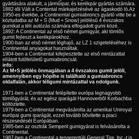
gyártására alakult, a jármûipar, és kerékpár gyártás számára.
1882-tõl Vált a Contental márkajelzésévé az ágaskodó ló.Az
1950-es évekbe, a Continental gumiabroncs gyártó vitte be a
köztudatba az M + S (Mud + Snow) jelölésû 4 évszakos
gumikat a téli autózás számára elfogadott gumi közé.
1892: A Continental az elsõ német gumigyár, aki tömlõs
gumit fejleszt a kerékpárokhoz.
1900-ban az elsõ német léghajó, az LZ 1 szigeteléséhez is
Continental anyagokat használtak.
1904-ben a Continental kifejlesztette az elsõ mintázattal
ellátott futófelületû gumiabroncsát.
info:
Az M+S jelölés önmagában a 4 évszakos gumit jelöli,
amennyiben egy hópihe is található a gumiabroncs
oldalfalán, akkor téligumi mintázattal va ndolgunk.
1971-ben a Continental felépítette európa legnagyobb
tömlõgyárát, és az egész iparágát Hannoverbõl Korbachba
költöztette.
1979-ben a Continental megvásárolta az amerikai Uniroyal
európai gumi iparágát, ezzel tovább bõvítette a piaci
részesedését Európában.
1985-ben az osztrák Semperit gumigyárat is felvásárolta a
Continental.
1987-ben a Continental a tengerentúli General Tire, Inc.-t is