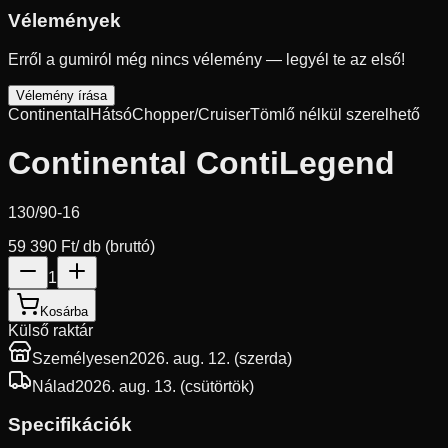
Vélemények
Erről a gumiról még nincs vélemény — legyél te az első!
Vélemény írása
Continental
Hátsó
Chopper/Cruiser
Tömlő nélkül szerelhető
Continental ContiLegend
130/90-16
59 390 Ft
/ db (bruttó)
1
Kosárba
Külső raktár
Személyesen
2026. aug. 12. (szerda)
Nálad
2026. aug. 13. (csütörtök)
Specifikációk