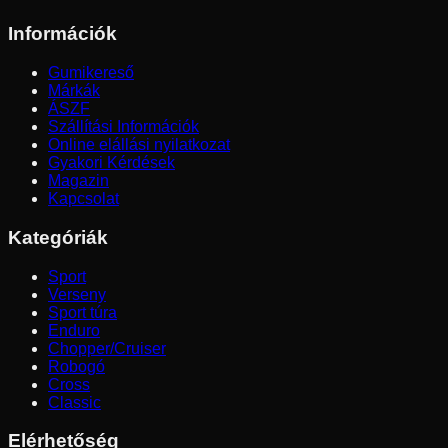
Információk
Gumikereső
Márkák
ÁSZF
Szállítási Információk
Online elállási nyilatkozat
Gyakori Kérdések
Magazin
Kapcsolat
Kategóriák
Sport
Verseny
Sport túra
Enduro
Chopper/Cruiser
Robogó
Cross
Classic
Elérhetőség