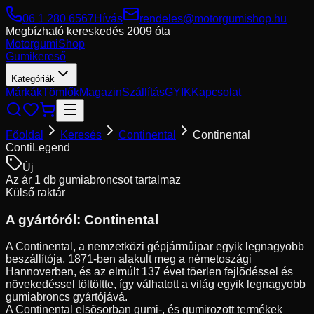
06 1 280 6567
Hívás
rendeles@motorgumishop.hu
Megbízható kereskedés
2009 óta
Motorgumi
Shop
Gumikereső
Kategóriák
Márkák
Tömlők
Magazin
Szállítás
GYIK
Kapcsolat
Főoldal
Keresés
Continental
Continental
ContiLegend
Új
Az ár 1 db gumiabroncsot tartalmaz
Külső raktár
A gyártóról:
Continental
A Continental, a nemzetközi gépjármûipar egyik legnagyobb
beszállítója, 1871-ben alakult meg a németoszági
Hannoverben, és az elmúlt 137 évet töerlen fejlõdéssel és
növekedéssel töltöltte, így válhatott a világ egyik legnagyobb
gumiabroncs gyártójává.
A Continental elsõsorban gumi-, és gumirozott termékek