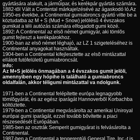
gyártására alakult, a jármûipar, és kerékpár gyártás számára.
1882-tõl Vált a Contental márkajelzésévé az ágaskodó ló.Az
1950-es évekbe, a Continental gumiabroncs gyártó vitte be a
köztudatba az M + S (Mud + Snow) jelölésû 4 évszakos
gumikat a téli autózás számára elfogadott gumi közé.
1892: A Continental az elsõ német gumigyár, aki tömlõs
gumit fejleszt a kerékpárokhoz.
1900-ban az elsõ német léghajó, az LZ 1 szigeteléséhez is
Continental anyagokat használtak.
1904-ben a Continental kifejlesztette az elsõ mintázattal
ellátott futófelületû gumiabroncsát.
info:
Az M+S jelölés önmagában a 4 évszakos gumit jelöli,
amennyiben egy hópihe is található a gumiabroncs
oldalfalán, akkor téligumi mintázattal va ndolgunk.
1971-ben a Continental felépítette európa legnagyobb
tömlõgyárát, és az egész iparágát Hannoverbõl Korbachba
költöztette.
1979-ben a Continental megvásárolta az amerikai Uniroyal
európai gumi iparágát, ezzel tovább bõvítette a piaci
részesedését Európában.
1985-ben az osztrák Semperit gumigyárat is felvásárolta a
Continental.
1987-ben a Continental a tengerentúli General Tire, Inc.-t is